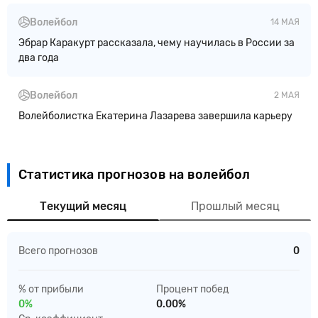
Волейбол
14 МАЯ
Эбрар Каракурт рассказала, чему научилась в России за
два года
Волейбол
2 МАЯ
Волейболистка Екатерина Лазарева завершила карьеру
Статистика прогнозов на волейбол
Текущий месяц
Прошлый месяц
Всего прогнозов
0
% от прибыли
Процент побед
0%
0.00%