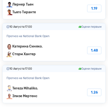
Лернер Тьен
1.19
Тьяго Тиранте
10 Августа
17:00
Оцени первым
Прогноз на National Bank Open
Катерина Синяко.
1.48
Сторм Хантер
10 Августа
17:00
Оцени первым
Прогноз на National Bank Open
Tereza Mihaliko.
1.26
Элизе Мертенс