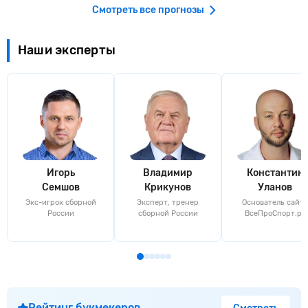
Смотреть все прогнозы
Наши эксперты
Игорь
Владимир
Константин
Семшов
Крикунов
Уланов
Экс-игрок сборной
Эксперт, тренер
Основатель сайта
России
сборной России
ВсеПроСпорт.ру
Рейтинг букмекеров