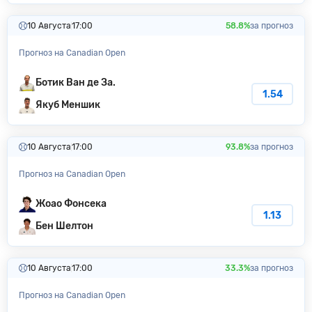
10 Августа
17:00
58.8%
за прогноз
Прогноз на Canadian Open
Ботик Ван де За.
1.54
Якуб Меншик
10 Августа
17:00
93.8%
за прогноз
Прогноз на Canadian Open
Жоао Фонсека
1.13
Бен Шелтон
10 Августа
17:00
33.3%
за прогноз
Прогноз на Canadian Open