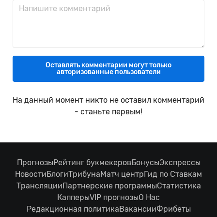
Оставлять комментарии могут только
авторизованные пользователи
На данный момент никто не оставил комментарий
- станьте первым!
Прогнозы
Рейтинг букмекеров
Бонусы
Экспрессы
Новости
Блоги
Трибуна
Матч центр
Гид по Ставкам
Трансляции
Партнерские программы
Статистика
Капперы
VIP прогнозы
О Нас
Редакционная политика
Вакансии
Фрибеты