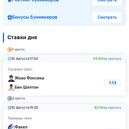
Смотреть
Бонусы букмекеров
Смотреть
Ставки дня
1 место
10 Августа
17:00
93.8%
за прогноз
Canadian Open
Жоао Фонсека
1.13
Бен Шелтон
2 место
10 Августа
19:30
82.1%
за прогноз
Премьер-лига
Факел