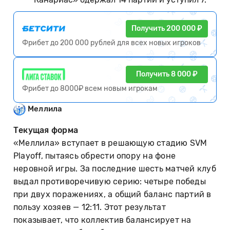
Получить 200 000 ₽
Фрибет до 200 000 рублей для всех новых игроков
Получить 8 000 ₽
Фрибет до 8000₽ всем новым игрокам
Меллила
Текущая форма
«Меллила» вступает в решающую стадию SVM
Playoff, пытаясь обрести опору на фоне
неровной игры. За последние шесть матчей клуб
выдал противоречивую серию: четыре победы
при двух поражениях, а общий баланс партий в
пользу хозяев — 12:11. Этот результат
показывает, что коллектив балансирует на