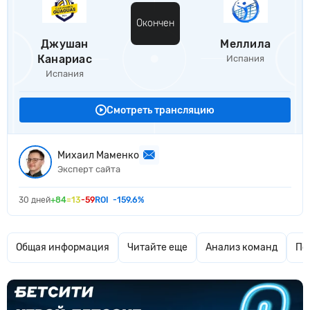
Окончен
Джушан
Меллила
Канариас
Испания
Испания
Смотреть трансляцию
Михаил Маменко
Эксперт сайта
30 дней
+84
=13
-59
ROI
-159.6%
Общая информация
Читайте еще
Анализ команд
По