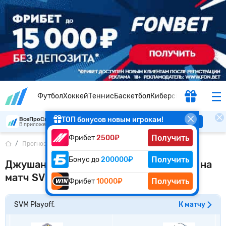
Футбол
Хоккей
Теннис
Баскетбол
Киберспорт
ТОП бонусов новым игрокам!
ВсеПроСпорт
Скачать
В приложении удобнее
Получить
Фрибет
2500₽
Прогнозы
...
Джушан Канариас - Меллила
Получить
Бонус до
200000₽
Джушан Канариас — Меллила: прогноз на
матч SVM Playoff
Получить
Фрибет
10000₽
SVM Playoff.
К матчу