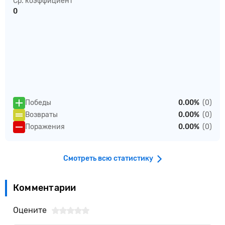
Ср. коэффициент
0
Победы
0.00%
(0)
Возвраты
0.00%
(0)
Поражения
0.00%
(0)
Смотреть всю статистику
Комментарии
Оцените