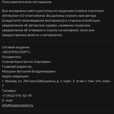
Пользовательское соглашение
Все материалы сайта доступны по лицензии
Creative Commons
Attribution 4.0 International
. Вы должны указать имя автора
(создателя) произведения (материала) и стороны атрибуции,
уведомление об авторских правах, название лицензии,
уведомление об оговорке и ссылку на материал, если они
предоставлены вместе с материалом.
Сетевое издание
«ВСЕПРОСПОРТ»
Основатель:
Уланов Константин Сергеевич
Главный редактор:
Мазурин Виталий Владимирович
Адрес редакции:
г. Москва, ул. Лётчика Бабушкина, д. 1, корп. 3, этаж 1, пом. VIII, комн.
7
Телефон:
+7 (962) 976-32-41
E-mail:
info@vseprosport.ru