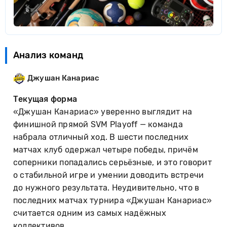
Анализ команд
Джушан Канариас
Текущая форма
«Джушан Канариас» уверенно выглядит на
финишной прямой SVM Playoff — команда
набрала отличный ход. В шести последних
матчах клуб одержал четыре победы, причём
соперники попадались серьёзные, и это говорит
о стабильной игре и умении доводить встречи
до нужного результата. Неудивительно, что в
последних матчах турнира «Джушан Канариас»
считается одним из самых надёжных
коллективов.