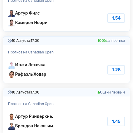
Прогноз на Canadian Open
Артур Филс
1.54
Кэмерон Норри
10 Августа
17:00
100%
за прогноз
Прогноз на Canadian Open
Иржи Лехечка
1.28
Рафаэль Ходар
10 Августа
17:00
Оцени первым
Прогноз на Canadian Open
Артур Риндеркне.
1.45
Брендон Накашим.