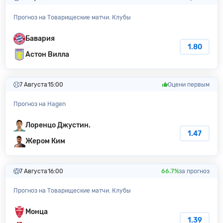
Прогноз на Товарищеские матчи. Клубы
Бавария
1.80
Астон Вилла
7 Августа
15:00
Оцени первым
Прогноз на Hagen
Лоренцо Джустин.
1.47
Жером Ким
7 Августа
16:00
66.7%
за прогноз
Прогноз на Товарищеские матчи. Клубы
Монца
1.39