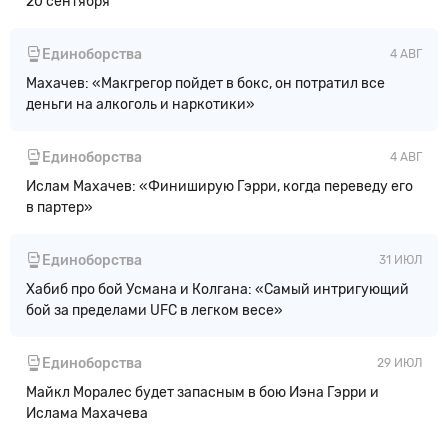
20 сентября
Единоборства
4 АВГ
Махачев: «Макгрегор пойдет в бокс, он потратил все
деньги на алкоголь и наркотики»
Единоборства
4 АВГ
Ислам Махачев: «Финиширую Гэрри, когда переведу его
в партер»
Единоборства
31 ИЮЛ
Хабиб про бой Усмана и Колгана: «Самый интригующий
бой за пределами UFC в легком весе»
Единоборства
29 ИЮЛ
Майкл Моралес будет запасным в бою Иэна Гэрри и
Ислама Махачева