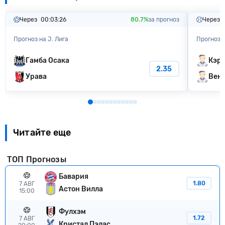
Через
00:03:25
80.7%
за прогноз
Через
Прогноз на J. Лига
Прогноз 
Гамба Осака
Кэро
2.35
Урава
Венд
Читайте еще
ТОП Прогнозы
Бавария
1.80
7 АВГ
Астон Вилла
15:00
Фулхэм
1.72
7 АВГ
Кристал Пэлас