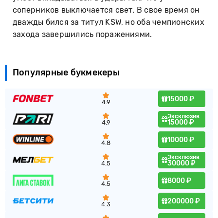
соперников выключается свет. В свое время он
дважды бился за титул KSW, но оба чемпионских
захода завершились поражениями.
Популярные букмекеры
15000 ₽
4.9
Эксклюзив
15000 ₽
4.9
10000 ₽
4.8
Эксклюзив
30000 ₽
4.5
8000 ₽
4.5
200000 ₽
4.3