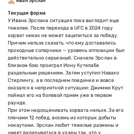
Иван Эрслан
Текущая форма
У Ивана Эрслана ситуация пока выглядит еще
тяжелее. После перехода в UFC в 2024 году
хорват никак не может зацепиться за победу.
Причем нельзя сказать, что ему доставались
проходные соперники — уровень оппозиции был
действительно серьезный. Сначала Эрслан в
близком бою проиграл Иону Кутелабе
раздельным решением. Затем уступил Навахо
Стирлингу, а в последнем поединке и вовсе
оказался в неприятной ситуации: Джимми Крут
поймал его на болевой прием уже в первом
раунде.
При этом недооценивать хорвата нельзя. За его
плечами 12 побед, восемь из которых добыты
нокаутами. Эрслан любит тяжелые размены и
умеет вкладываться в удары так, что у