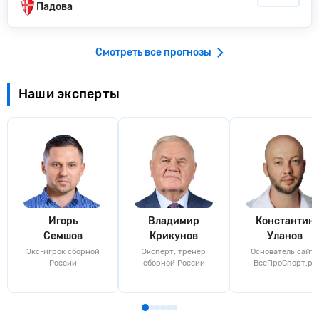
Падова
Смотреть все прогнозы
Наши эксперты
Игорь
Владимир
Константин
Семшов
Крикунов
Уланов
Экс-игрок сборной
Эксперт, тренер
Основатель сайта
России
сборной России
ВсеПроСпорт.ру