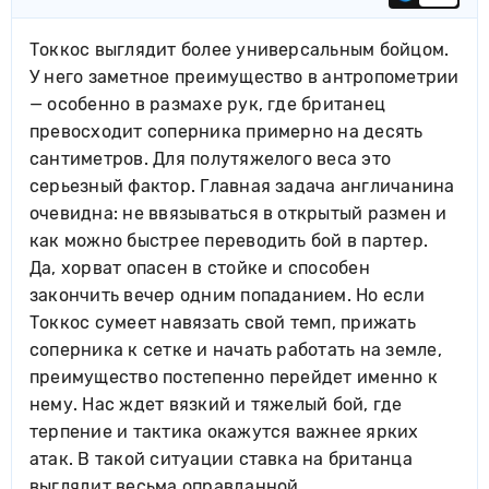
Токкос выглядит более универсальным бойцом.
У него заметное преимущество в антропометрии
— особенно в размахе рук, где британец
превосходит соперника примерно на десять
сантиметров. Для полутяжелого веса это
серьезный фактор. Главная задача англичанина
очевидна: не ввязываться в открытый размен и
как можно быстрее переводить бой в партер.
Да, хорват опасен в стойке и способен
закончить вечер одним попаданием. Но если
Токкос сумеет навязать свой темп, прижать
соперника к сетке и начать работать на земле,
преимущество постепенно перейдет именно к
нему. Нас ждет вязкий и тяжелый бой, где
терпение и тактика окажутся важнее ярких
атак. В такой ситуации ставка на британца
выглядит весьма оправданной.