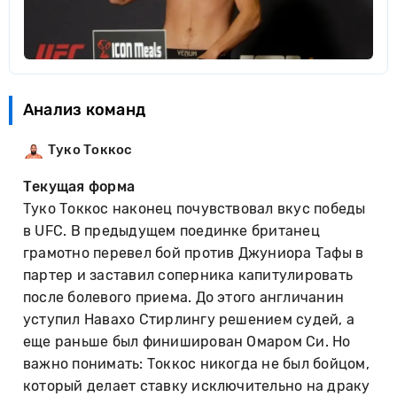
Анализ команд
Туко Токкос
Текущая форма
Туко Токкос наконец почувствовал вкус победы
в UFC. В предыдущем поединке британец
грамотно перевел бой против Джуниора Тафы в
партер и заставил соперника капитулировать
после болевого приема. До этого англичанин
уступил Навахо Стирлингу решением судей, а
еще раньше был финиширован Омаром Си. Но
важно понимать: Токкос никогда не был бойцом,
который делает ставку исключительно на драку