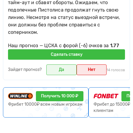
тайм-аут и сбавят обороты. Ожидаем, что
подопечные Пистолиса продолжат гнуть свою
линию. Несмотря на статус выездной встречи,
они должны без проблем справиться с
соперником.
Наш прогноз — ЦСКА с форой (-6) очков за
1.77
Сделать ставку
Зайдет прогноз?
Да
Нет
14 голосов
Получить 10 000 ₽
По
Фрибет 10000₽ всем новым игрокам
Фрибет до 15000₽ 
клиентам