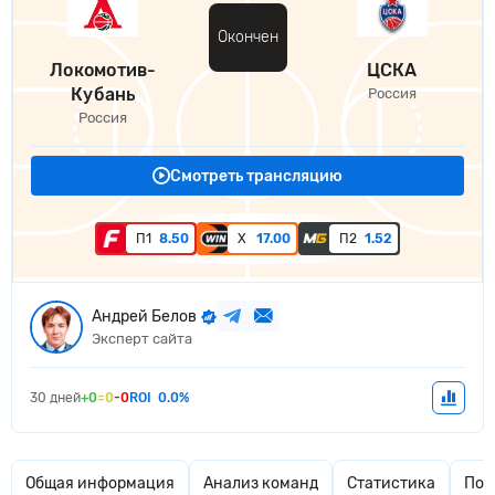
Окончен
Локомотив-
ЦСКА
Кубань
Россия
Россия
Смотреть трансляцию
П1
8.50
Х
17.00
П2
1.52
Андрей Белов
Эксперт сайта
30 дней
+0
=0
-0
ROI
0.0%
Общая информация
Анализ команд
Статистика
Поп