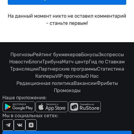
На данный момент никто не оставил комментарий
- станьте первым!
Прогнозы
Рейтинг букмекеров
Бонусы
Экспрессы
Новости
Блоги
Трибуна
Матч центр
Гид по Ставкам
Трансляции
Партнерские программы
Статистика
Капперы
VIP прогнозы
О Нас
Редакционная политика
Вакансии
Фрибеты
Промокоды
Наше приложение:
Мы в социальных сетях: