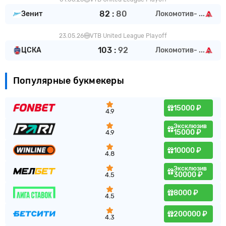
82
:
80
Зенит
Локомотив- ...
23.05.26
VTB United League Playoff
103
:
92
ЦСКА
Локомотив- ...
Популярные букмекеры
15000 ₽
4.9
Эксклюзив
15000 ₽
4.9
10000 ₽
4.8
Эксклюзив
30000 ₽
4.5
8000 ₽
4.5
200000 ₽
4.3