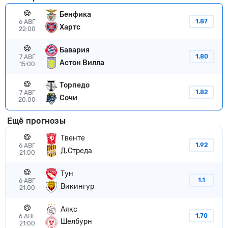
Бенфика
1.87
6 АВГ
Хартс
22:00
Бавария
1.80
7 АВГ
Астон Вилла
15:00
Торпедо
1.82
7 АВГ
Сочи
20:00
Ещё прогнозы
Твенте
1.92
6 АВГ
Д.Стреда
21:00
Тун
1.1
6 АВГ
Викингур
21:00
Аякс
1.70
6 АВГ
Шелбурн
21:00