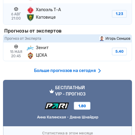
Хапоэль Т-А
1.23
6 АВГ
Катовице
21:00
Прогнозы от экспертов
Прогноз от Эксперта
Игорь Семшов
Зенит
5.40
15 МАЯ
ЦСКА
20:45
Больше прогнозов на сегодня
VIP прогноз
БЕСПЛАТНЫЙ
VIP - ПРОГНОЗ
1.80
Анна Калинская - Диана Шнайдер
Статистика в этом месяце