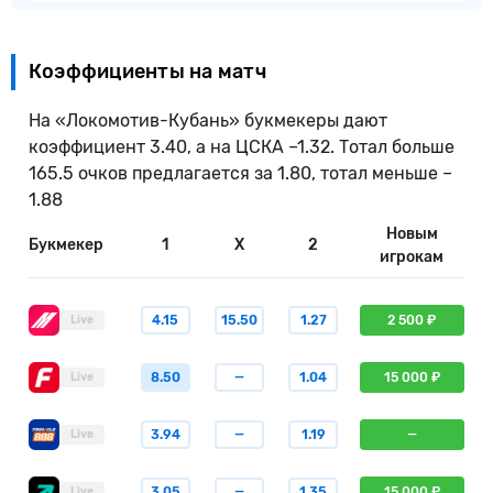
Коэффициенты на матч
На «Локомотив-Кубань» букмекеры дают
коэффициент 3.40, а на ЦСКА –1.32. Тотал больше
165.5 очков предлагается за 1.80, тотал меньше –
1.88
Новым
Букмекер
1
X
2
игрокам
4.15
15.50
1.27
2 500 ₽
Live
8.50
—
1.04
15 000 ₽
Live
3.94
—
1.19
—
Live
3.05
—
1.35
15 000 ₽
Live