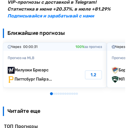
VIP-прогнозы с доставкой в Telegram!
Статистика в июне +20.37%, в июле +81.29%
Подписывайся и зарабатывай с нами
Ближайшие прогнозы
Через
00:00:30
100%
за прогноз
Через
Прогноз на MLB
Прогноз 
Милуоки Бpюэpc
Бора
1.2
Питтсбург Пайрэ...
МЛ В
Читайте еще
ТОП Прогнозы