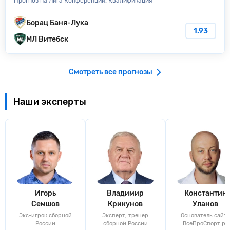
Прогноз на Лига Конференций. Квалификация
Борац Баня-Лука
1.93
МЛ Витебск
Смотреть все прогнозы
Наши эксперты
Игорь
Владимир
Константин
Семшов
Крикунов
Уланов
Экс-игрок сборной
Эксперт, тренер
Основатель сайта
России
сборной России
ВсеПроСпорт.ру