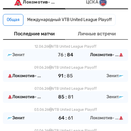
Локомотив- ...
ЦСКА
Общая
Международный VTB United League Playoff
Последние матчи
Личные встречи
12.06.26
VTB United League Playoff
76
:
84
Зенит
Локомотив- ...
09.06.26
VTB United League Playoff
91
:
85
Локомотив- ...
Зенит
07.06.26
VTB United League Playoff
85
:
81
Локомотив- ...
Зенит
03.06.26
VTB United League Playoff
64
:
61
Зенит
Локомотив- ...
01.06.26
VTB United League Playoff