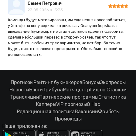
Семен Петрович
23.05.2026 в 13:35
Команды будут мотивированы, им еще нельзя расслабляться,
у Хетафе на кону седьмая строчка, а у Осасуны борьба за
выживание. Букмекеры не стали сильно выделять фаворита,
сделав небольшой перевес в сторону хозяев, так что тут
может быть любой из трех вариантов, но вот борьба точно
будет, никто не захочет проигрывать. Обе забьют спокойно
должно залетать.
Прогнозы
Рейтинг букмекеров
Бонусы
Экспрессы
Новости
Блоги
Трибуна
Матч центр
Гид по Ставкам
Трансляции
Партнерские программы
Статистика
Капперы
VIP прогнозы
О Нас
Редакционная политика
Вакансии
Фрибеты
Промокоды
Наше приложение: