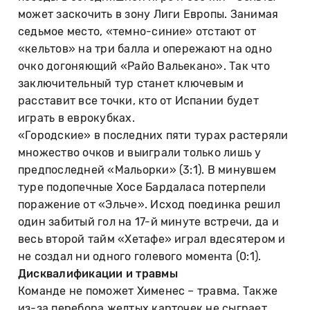
может заскочить в зону Лиги Европы. Занимая
седьмое место, «темно-синие» отстают от
«кельтов» на три балла и опережают на одно
очко догоняющий «Райо Вальекано». Так что
заключительный тур станет ключевым и
расставит все точки, кто от Испании будет
играть в еврокубках.
«Городские» в последних пяти турах растеряли
множество очков и выиграли только лишь у
предпоследней «Мальорки» (3:1). В минувшем
туре подопечные Хосе Бардаласа потерпели
поражение от «Эльче». Исход поединка решил
один забитый гол на 17-й минуте встречи, да и
весь второй тайм «Хетафе» играл вдесятером и
не создал ни одного голевого момента (0:1).
Дисквалификации и травмы
Команде не поможет Хименес – травма. Также
из-за перебора желтых карточек не сыграет