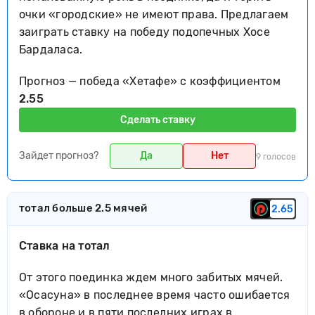
очки «городские» не имеют права. Предлагаем
заиграть ставку на победу подопечных Хосе
Бардаласа.
Прогноз — победа «Хетафе» c коэффициентом
2.55
Сделать ставку
Зайдет прогноз?
Да
Нет
9 голосов
тотал больше 2.5 мячей
2.65
Ставка на тотал
От этого поединка ждем много забитых мячей.
«Осасуна» в последнее время часто ошибается
в обороне и в пяти последних играх в