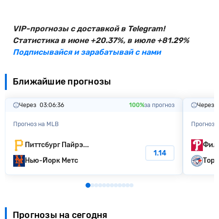
VIP-прогнозы с доставкой в Telegram!
Статистика в июне +20.37%, в июле +81.29%
Подписывайся и зарабатывай с нами
Ближайшие прогнозы
Через
03:06:35
100%
за прогноз
Через
Прогноз на MLB
Прогноз 
Питтсбург Пайрэ...
Фила
1.14
Нью-Йорк Метс
Торо
Прогнозы на сегодня