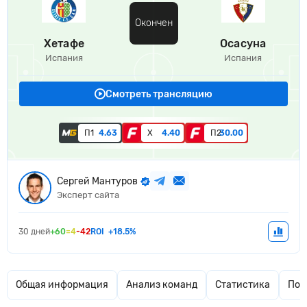
Окончен
Хетафе
Осасуна
Испания
Испания
Смотреть трансляцию
П1
4.63
Х
4.40
П2
30.00
Сергей Мантуров
Эксперт сайта
30 дней
+60
=4
-42
ROI
+18.5%
Общая информация
Анализ команд
Статистика
Поп