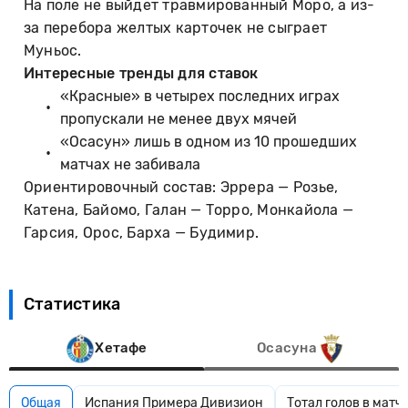
На поле не выйдет травмированный Моро, а из-
за перебора желтых карточек не сыграет
Муньос.
Интересные тренды для ставок
«Красные» в четырех последних играх
пропускали не менее двух мячей
«Осасун» лишь в одном из 10 прошедших
матчах не забивала
Ориентировочный состав: Эррера — Розье,
Катена, Байомо, Галан — Торро, Монкайола —
Гарсия, Орос, Барха — Будимир.
Статистика
Хетафе
Осасуна
Общая
Испания Примера Дивизион
Тотал голов в матч