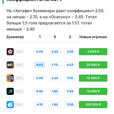
На «Хетафе» букмекеры дают коэффициент 2.55,
на ничью – 2.70, а на «Осасуну» – 3.45. Тотал
больше 1.5 гола предлагается за 1.57, тотал
меньше – 2.40
Букмекер
1
X
2
Новым игрокам
2.90
2.62
3.00
3 000 ₽
Live
4.63
1.70
4.03
30 000 ₽
Live
2.90
2.65
3.10
10 000 ₽
Live
4.40
1.85
3.55
15 000 ₽
Live
4.10
1.85
3.50
200 000 ₽
Live