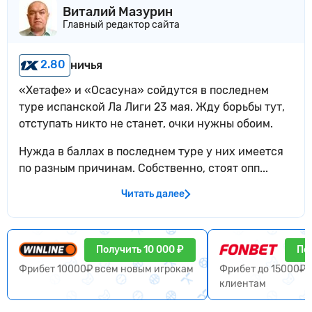
Виталий Мазурин
Главный редактор сайта
2.80
ничья
«Хетафе» и «Осасуна» сойдутся в последнем
туре испанской Ла Лиги 23 мая. Жду борьбы тут,
отступать никто не станет, очки нужны обоим.
Нужда в баллах в последнем туре у них имеется
по разным причинам. Собственно, стоят опп...
Читать далее
Получить 10 000 ₽
По
Фрибет 10000₽ всем новым игрокам
Фрибет до 15000₽ 
клиентам