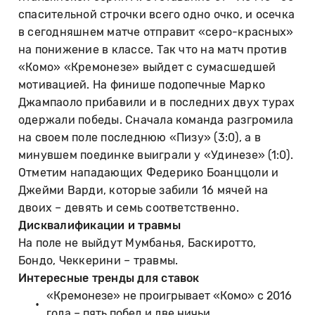
спасительной строчки всего одно очко, и осечка
в сегодняшнем матче отправит «серо-красных»
на понижение в классе. Так что на матч против
«Комо» «Кремонезе» выйдет с сумасшедшей
мотивацией. На финише подопечные Марко
Джампаоло прибавили и в последних двух турах
одержали победы. Сначала команда разгромила
на своем поле последнюю «Пизу» (3:0), а в
минувшем поединке выиграли у «Удинезе» (1:0).
Отметим нападающих Федерико Боанццоли и
Джейми Варди, которые забили 16 мячей на
двоих – девять и семь соответственно.
Дисквалификации и травмы
На поле не выйдут Мумбанья, Баскиротто,
Бондо, Чеккерини – травмы.
Интересные тренды для ставок
«Кремонезе» не проигрывает «Комо» с 2016
года – пять побед и две ничьи