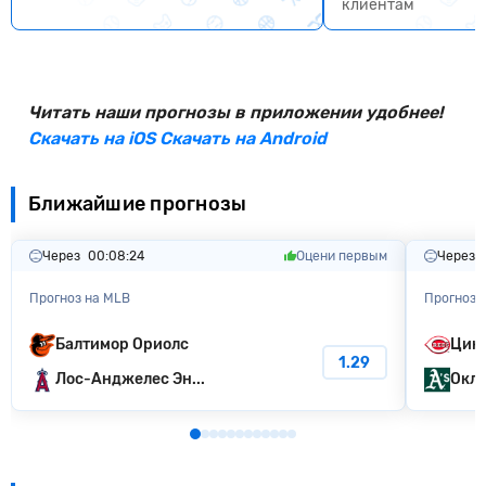
клиентам
Читать наши прогнозы в приложении удобнее!
Скачать на iOS
Скачать на Android
Ближайшие прогнозы
Через
00:08:23
Оцени первым
Через
Прогноз на MLB
Прогноз 
Балтимор Ориолс
Цин
1.29
Лос-Анджелес Эн...
Окле