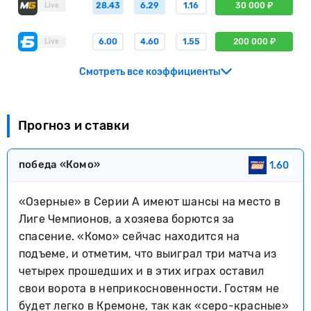
28.43
6.29
1.16
30 000 ₽
Live
6.00
4.60
1.55
200 000 ₽
Live
Смотреть все коэффициенты
Прогноз и ставки
победа «Комо»
1.60
«Озерные» в Серии А имеют шансы на место в
Лиге Чемпионов, а хозяева борются за
спасение. «Комо» сейчас находится на
подъеме, и отметим, что выиграл три матча из
четырех прошедших и в этих играх оставил
свои ворота в неприкосновенности. Гостям не
будет легко в Кремоне, так как «серо-красные»