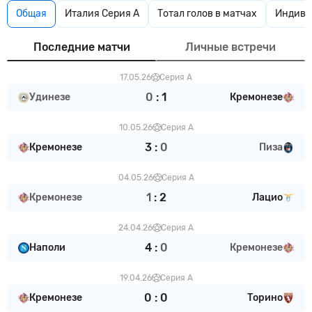
Общая
Италия Серия А
Тотал голов в матчах
Индивид
Последние матчи
Личные встречи
17.05.26
Серия А
0
:
1
Удинезе
Кремонезе
10.05.26
Серия А
3
:
0
Кремонезе
Пиза
04.05.26
Серия А
1
:
2
Кремонезе
Лацио
24.04.26
Серия А
4
:
0
Наполи
Кремонезе
19.04.26
Серия А
0
:
0
Кремонезе
Торино