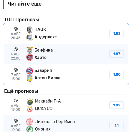
Читайте еще
ТОП Прогнозы
ПАОК
1.83
6 АВГ
Андерлехт
20:45
Бенфика
1.87
6 АВГ
Хартс
22:00
Бавария
1.80
7 АВГ
Астон Вилла
15:00
Ещё прогнозы
Маккаби Т-А
1.82
6 АВГ
ЦСКА Сф
19:00
Линкольн Ред Импс
1.1
6 АВГ
Омония
19:00