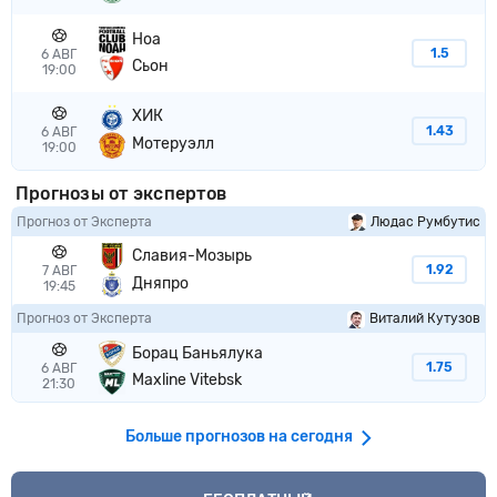
Ноа
1.5
6 АВГ
Сьон
19:00
ХИК
1.43
6 АВГ
Мотеруэлл
19:00
Прогнозы от экспертов
Прогноз от Эксперта
Людас Румбутис
Славия-Мозырь
1.92
7 АВГ
Дняпро
19:45
Прогноз от Эксперта
Виталий Кутузов
Борац Баньялука
1.75
6 АВГ
Maxline Vitebsk
21:30
Больше прогнозов на сегодня
VIP прогноз