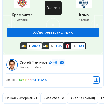
Окончен
Кремонезе
Комо
Италия
Италия
Смотреть трансляцию
П1
28.43
Х
6.29
П2
1.61
Сергей Мантуров
Эксперт сайта
30 дней
+60
=4
-44
ROI
+17.4%
Общая информация
Читайте еще
Анализ команд
Ст