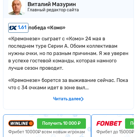
Виталий Мазурин
Главный редактор сайта
1.61
победа «Комо»
«Кремонезе» сыграет с «Комо» 24 мая в
последнем туре Серии А. Обоим коллективам
нужны очки, но по разным причинам. Я же уверен
в успехе гостевой команды, которая намного
лучше сезон проводит.
«Кремонезе» борется за выживание сейчас. Пока
что с 34 очками идет в зоне выл...
Читать далее
Получить 10 000 ₽
По
Фрибет 10000₽ всем новым игрокам
Фрибет до 15000₽ 