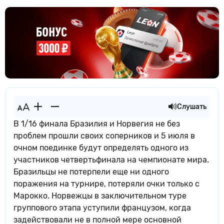
Слушать
В 1/16 финала Бразилия и Норвегия не без
проблем прошли своих соперников и 5 июля в
очном поединке будут определять одного из
участников четвертьфинала на чемпионате мира.
Бразильцы не потерпели еще ни одного
поражения на турнире, потеряли очки только с
Марокко. Норвежцы в заключительном туре
группового этапа уступили французом, когда
задействовали не в полной мере основной