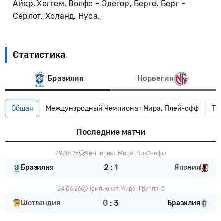
Айер, Хеггем, Волфе – Эдегор, Берге, Берг –
Сёрлот, Холанд, Нуса.
Статистика
Бразилия
Норвегия
Общая
Международный Чемпионат Мира. Плей-офф
То
Последние матчи
29.06.26
Чемпионат Мира. Плей-офф
2
:
1
Бразилия
Япония
24.06.26
Чемпионат Мира. Группа С
0
:
3
Шотландия
Бразилия