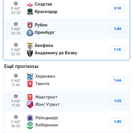
Спартак
2.14
9 АВГ
Краснодар
20:30
Рубин
1.88
9 АВГ
Оренбург
20:30
Бенфика
1.76
9 АВГ
Академику де Визеу
22:30
Ещё прогнозы
Херенвен
1.46
9 АВГ
Твенте
17:45
Маастрихт
1.55
9 АВГ
Йонг Утрехт
17:45
Рейнджерс
1.85
9 АВГ
Хиберниан
18:00