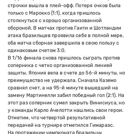
строчки вышла в плей-офф. Потеря очков была
только с Марокко (1:1), когда пришлось
столкнуться с хорошо организованной
обороной. В матчах против Гаити и Шотландии
атака бразильцев проявила себя в полной мере,
оба матча сборная завершила в свою пользу с
одинаковым счетом 3:0.
В 1/16 финала снова пришлось сыграть против
соперника с четко организованной линией
защиты. Япония вела в счете до 56-й минуты, но
преимущество не удержала. Сначала Каземо
сравнял счет, а на 95-й минуте вышедший на
замену Мартинелли забил победный гол (2:1). На
этот раз соперник сумел закрыть Винисиуса, но
у команды Карло Ачелотти нашлись свои герои.
Отметим, что четвертой результативной
передачей на турнире отметился Гимараэс.
На протяжении чемпионата бразильцы