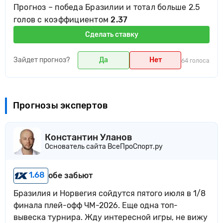
Прогноз – победа Бразилии и тотал больше 2.5
голов с коэффициентом
2.37
Сделать ставку
Зайдет прогноз?
Да
Нет
64 голоса
Прогнозы экспертов
Константин Уланов
Основатель сайта ВсеПроСпорт.ру
1.68
обе забьют
Бразилия и Норвегия сойдутся пятого июля в 1/8
финала плей-офф ЧМ-2026. Еще одна топ-
вывеска турнира. Жду интересной игры, не вижу