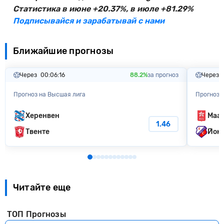
VIP-прогнозы с доставкой в Telegram!
Статистика в июне +20.37%, в июле +81.29%
Подписывайся и зарабатывай с нами
Ближайшие прогнозы
Через
00:06:15
88.2%
за прогноз
Через
Прогноз на Высшая лига
Прогноз 
Херенвен
Маа
1.46
Твенте
Йонг
Читайте еще
ТОП Прогнозы