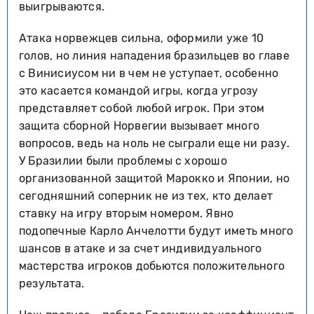
выигрываются.
Атака норвежцев сильна, оформили уже 10
голов, но линия нападения бразильцев во главе
с Винисиусом ни в чем не уступает, особенно
это касается командой игры, когда угрозу
представляет собой любой игрок. При этом
защита сборной Норвегии вызывает много
вопросов, ведь на ноль не сыграли еще ни разу.
У Бразилии были проблемы с хорошо
организованной защитой Марокко и Японии, но
сегодняшний соперник не из тех, кто делает
ставку на игру вторым номером. Явно
подопечные Карло Анчелотти будут иметь много
шансов в атаке и за счет индивидуального
мастерства игроков добьются положительного
результата.