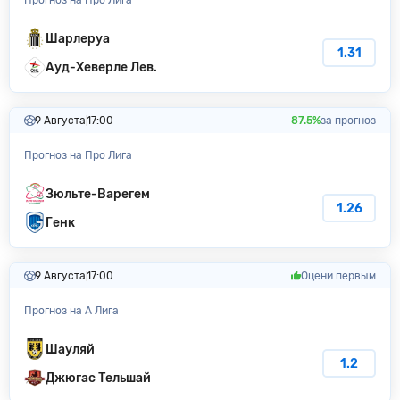
Прогноз на Про Лига
Шарлеруа
1.31
Ауд-Хеверле Лев.
9 Августа
17:00
87.5%
за прогноз
Прогноз на Про Лига
Зюльте-Варегем
1.26
Генк
9 Августа
17:00
Оцени первым
Прогноз на A Лига
Шауляй
1.2
Джюгас Тельшай