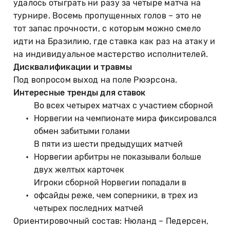
удалось отыграть ни разу за четыре матча на
турнире. Восемь пропущенных голов – это не
тот запас прочности, с которым можно смело
идти на Бразилию, где ставка как раз на атаку и
на индивидуальное мастерство исполнителей.
Дисквалификации и травмы
Под вопросом выход на поле Рюэрсона.
Интересные тренды для ставок
Во всех четырех матчах с участием сборной
Норвегии на чемпионате мира фиксировался
обмен забитыми голами
В пяти из шести предыдущих матчей
Норвегии арбитры не показывали больше
двух желтых карточек
Игроки сборной Норвегии попадали в
офсайды реже, чем соперники, в трех из
четырех последних матчей
Ориентировочный состав: Нюланд – Педерсен,