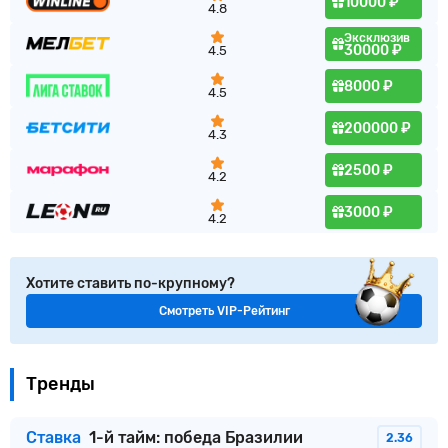
10000 ₽
4.8
Эксклюзив
30000 ₽
4.5
8000 ₽
4.5
200000 ₽
4.3
2500 ₽
4.2
3000 ₽
4.2
Хотите ставить по-крупному?
Смотреть VIP-Рейтинг
Тренды
Ставка
1-й тайм: победа Бразилии
2.36