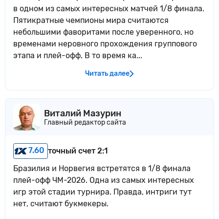
В воскресенье Бразилия встретится с Норвегией
в одном из самых интересных матчей 1/8 финала.
Пятикратные чемпионы мира считаются
небольшими фаворитами после уверенного, но
временами неровного прохождения группового
этапа и плей-офф. В то время ка...
Читать далее
Виталий Мазурин
Главный редактор сайта
7.60
точный счет 2:1
Бразилия и Норвегия встретятся в 1/8 финала
плей-офф ЧМ-2026. Одна из самых интересных
игр этой стадии турнира. Правда, интриги тут
нет, считают букмекеры.