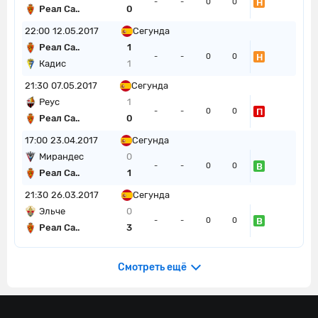
Н
-
-
0
0
Реал Са..
0
22:00
12.05.2017
Сегунда
Реал Са..
1
Н
-
-
0
0
Кадис
1
21:30
07.05.2017
Сегунда
Реус
1
П
-
-
0
0
Реал Са..
0
17:00
23.04.2017
Сегунда
Мирандес
0
В
-
-
0
0
Реал Са..
1
21:30
26.03.2017
Сегунда
Эльче
0
В
-
-
0
0
Реал Са..
3
Смотреть ещё