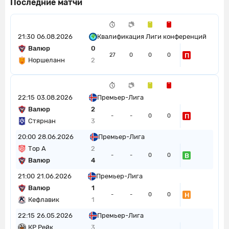
Последние матчи
21:30
06.08.2026
Квалификация Лиги конференций
Валюр
0
П
27
0
0
0
Норшеланн
2
22:15
03.08.2026
Премьер-Лига
Валюр
2
П
-
-
0
0
Стярнан
3
20:00
28.06.2026
Премьер-Лига
Тор А
2
В
-
-
0
0
Валюр
4
21:00
21.06.2026
Премьер-Лига
Валюр
1
Н
-
-
0
0
Кефлавик
1
22:15
26.05.2026
Премьер-Лига
КР Рейк..
3