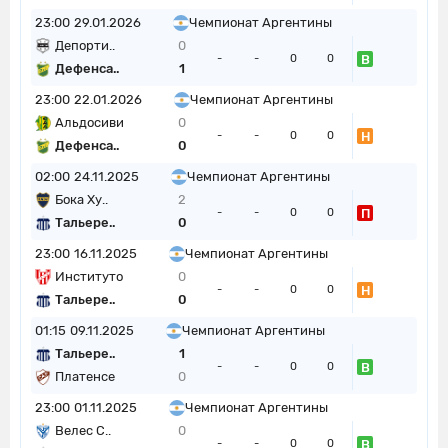
23:00
29.01.2026
Чемпионат Аргентины
Депорти..
0
В
-
-
0
0
Дефенса..
1
23:00
22.01.2026
Чемпионат Аргентины
Альдосиви
0
Н
-
-
0
0
Дефенса..
0
02:00
24.11.2025
Чемпионат Аргентины
Бока Ху..
2
П
-
-
0
0
Тальере..
0
23:00
16.11.2025
Чемпионат Аргентины
Институто
0
Н
-
-
0
0
Тальере..
0
01:15
09.11.2025
Чемпионат Аргентины
Тальере..
1
В
-
-
0
0
Платенсе
0
23:00
01.11.2025
Чемпионат Аргентины
Велес С..
0
В
-
-
0
0