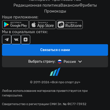
Редакционная политика
Вакансии
Фрибеты
Промокоды
Наше приложение:
Мы в социальных сетях:
Связаться с нами
Выбрать страну:
Россия
© 2011-2026 «Всё про спорт.ру»
Любое использование материалов приветствуется при
гиперссылке.
Свидетельство о регистрации СМИ Эл. № ФС77-73932