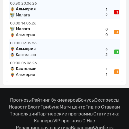
00:30
20.06.26
Альмерия
1
П
Малага
2
00:00
14.06.26
Малага
0
Н
Альмерия
0
00:00
09.06.26
Альмерия
3
В
Kастельон
2
00:00
06.06.26
Kастельон
1
Н
Альмерия
1
Прогнозы
Рейтинг букмекеров
Бонусы
Экспрессы
Новости
Блоги
Трибуна
Матч центр
Гид по Ставкам
Трансляции
Партнерские программы
Статистика
Капперы
VIP прогнозы
О Нас
Редакционная политика
Вакансии
Фрибеты