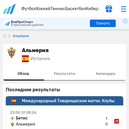
Футбол
Хоккей
Теннис
Баскетбол
Киберспорт
ВсеПроСпорт
Скачать
В приложении удобнее
Альмерия
Альмерия
Испания
Обзор
Результаты
Календарь
Последние результаты
Международный Товарищеские матчи. Клубы
23:00
01.08.26
Бетис
1
П
Альмерия
0