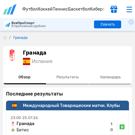
Футбол
Хоккей
Теннис
Баскетбол
Киберспорт
ВсеПроСпорт
Скачать
В приложении удобнее
Гранада
Гранада
Испания
Обзор
Результаты
Календарь
Последние результаты
Международный Товарищеские матчи. Клубы
23:00
25.07.26
Гранада
1
В
Бетис
0