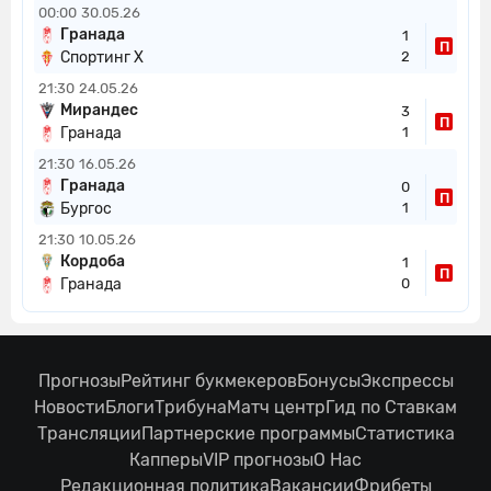
00:00
30.05.26
Гранада
1
П
Спортинг Х
2
21:30
24.05.26
Мирандес
3
П
Гранада
1
21:30
16.05.26
Гранада
0
П
Бургос
1
21:30
10.05.26
Кордоба
1
П
Гранада
0
Прогнозы
Рейтинг букмекеров
Бонусы
Экспрессы
Новости
Блоги
Трибуна
Матч центр
Гид по Ставкам
Трансляции
Партнерские программы
Статистика
Капперы
VIP прогнозы
О Нас
Редакционная политика
Вакансии
Фрибеты