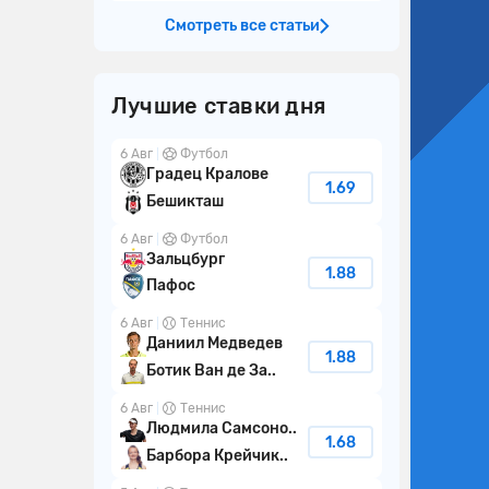
Смотреть все статьи
Лучшие ставки дня
6 Авг
Футбол
Градец Кралове
1.69
Бешикташ
6 Авг
Футбол
Зальцбург
1.88
Пафос
6 Авг
Теннис
Даниил Медведев
1.88
Ботик Ван де За..
6 Авг
Теннис
Людмила Самсоно..
1.68
Барбора Крейчик..