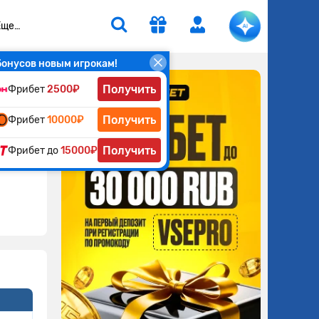
Еще…
бонусов новым игрокам!
Получить
Фрибет
2500₽
Получить
Фрибет
10000₽
Получить
Фрибет до
15000₽