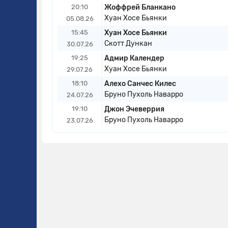
20:10
Жоффрей Бланкано
Хуан Хосе Бьянки
05.08.26
15:45
Хуан Хосе Бьянки
Скотт Дункан
30.07.26
19:25
Адмир Календер
Хуан Хосе Бьянки
29.07.26
18:10
Алехо Санчес Килес
Бруно Пухоль Наварро
24.07.26
19:10
Джон Эчеверрия
Бруно Пухоль Наварро
23.07.26