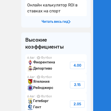
Онлайн калькулятор ROI в
ставках на спорт
Читать весь гид
Высокие
коэффициенты
6 Авг
Футбол
Фиорентина
4.00
Депортиво
6 Авг
Футбол
Ягелония
2.15
Рейнджерс
6 Авг
Футбол
Гетеборг
2.05
Гент