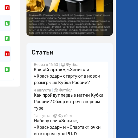
П
В
В
Статьи
П
Вчера в 16:50
Футбол
В
Как «Спартак», «Зенит» и
«Краснодар» стартуют в новом
розыгрыше Кубка России?
4 августа
Футбол
Как пройдут первые матчи Кубка
России? Обзор встреч в первом
туре
1 августа
Футбол
Наберут ли «Зенит»,
«Краснодар» и «Спартак» очки
во втором туре РПЛ?