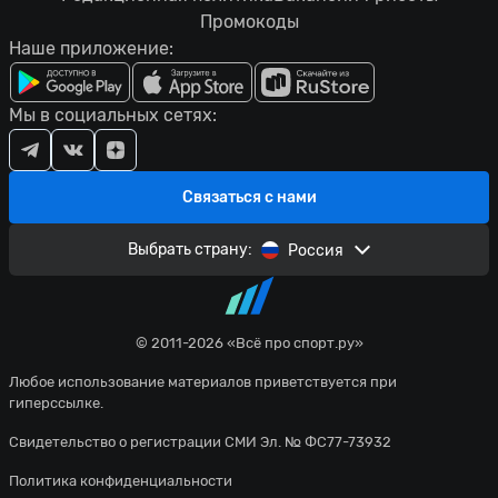
Промокоды
Наше приложение:
Мы в социальных сетях:
Связаться с нами
Выбрать страну:
Россия
© 2011-2026 «Всё про спорт.ру»
Любое использование материалов приветствуется при
гиперссылке.
Свидетельство о регистрации СМИ Эл. № ФС77-73932
Политика конфиденциальности