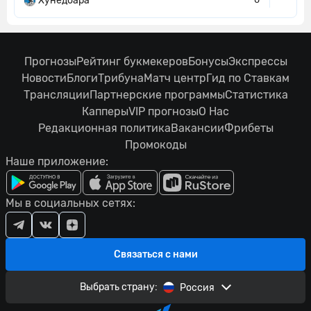
Хунедоара
Прогнозы
Рейтинг букмекеров
Бонусы
Экспрессы
Новости
Блоги
Трибуна
Матч центр
Гид по Ставкам
Трансляции
Партнерские программы
Статистика
Капперы
VIP прогнозы
О Нас
Редакционная политика
Вакансии
Фрибеты
Промокоды
Наше приложение:
Мы в социальных сетях:
Связаться с нами
Выбрать страну:
Россия