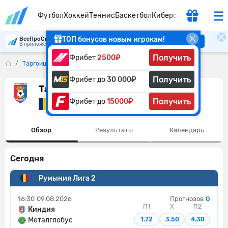
Футбол
Хоккей
Теннис
Баскетбол
Киберспорт
ТОП бонусов новым игрокам!
ВсеПроСпорт
Скачать
В приложении удобнее
Получить
Фрибет
2500₽
Таргоице
Получить
Фрибет до
30 000₽
Таргоице
Получить
Фрибет до
15000₽
Румыния
Обзор
Результаты
Календарь
Сегодня
Румыния Лига 2
16:30
09.08.2026
Прогнозов
0
П1
X
П2
Киндия
Металглобус
1.72
3.50
4.30