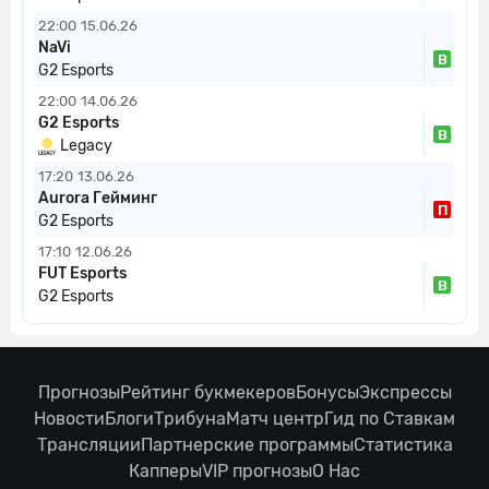
22:00
15.06.26
NaVi
В
G2 Esports
22:00
14.06.26
G2 Esports
В
Legacy
17:20
13.06.26
Aurora Гейминг
П
G2 Esports
17:10
12.06.26
FUT Esports
В
G2 Esports
Прогнозы
Рейтинг букмекеров
Бонусы
Экспрессы
Новости
Блоги
Трибуна
Матч центр
Гид по Ставкам
Трансляции
Партнерские программы
Статистика
Капперы
VIP прогнозы
О Нас