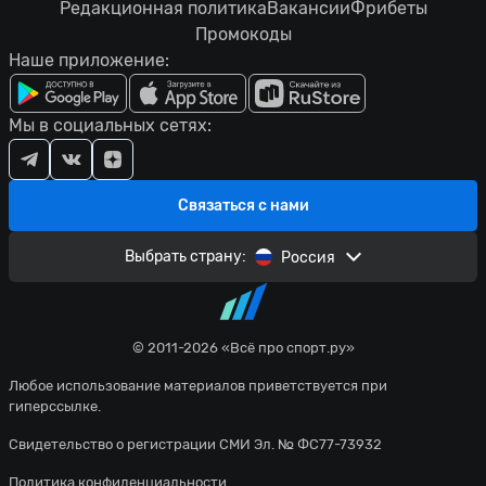
Редакционная политика
Вакансии
Фрибеты
Промокоды
Наше приложение:
Мы в социальных сетях:
Связаться с нами
Выбрать страну:
Россия
© 2011-2026 «Всё про спорт.ру»
Любое использование материалов приветствуется при
гиперссылке.
Свидетельство о регистрации СМИ Эл. № ФС77-73932
Политика конфиденциальности