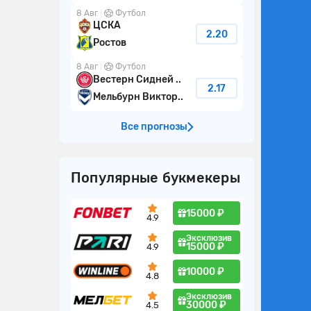
8 Авг
Футбол
ЦСКА
2.20
Ростов
8 Авг
Футбол
Вестерн Сидней ..
2.17
Мельбурн Виктор..
Все прогнозы
Популярные букмекеры
15000 ₽
4.9
Эксклюзив
15000 ₽
4.9
10000 ₽
4.8
Эксклюзив
30000 ₽
4.5