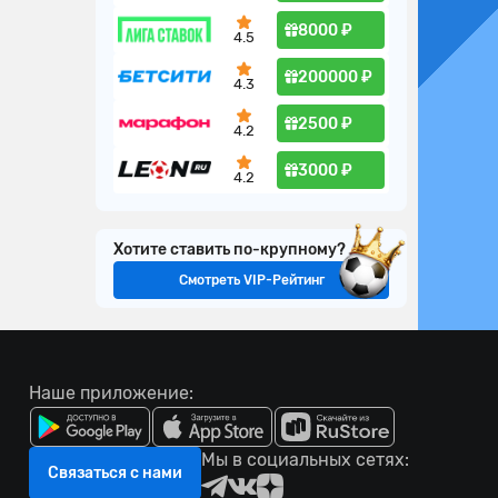
8000 ₽
4.5
200000 ₽
4.3
2500 ₽
4.2
3000 ₽
4.2
Хотите ставить по-крупному?
Смотреть VIP-Рейтинг
Наше приложение:
Мы в социальных сетях:
Связаться с нами