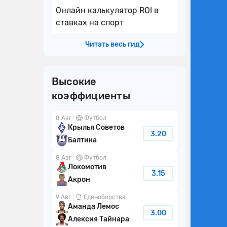
Онлайн калькулятор ROI в
ставках на спорт
Читать весь гид
Высокие
коэффициенты
8 Авг
Футбол
Крылья Советов
3.20
Балтика
8 Авг
Футбол
Локомотив
3.15
Акрон
9 Авг
Единоборства
Аманда Лемос
3.00
Алексия Тайнара