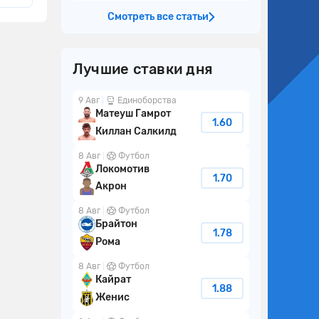
Смотреть все статьи
Лучшие ставки дня
9 Авг
Единоборства
Матеуш Гамрот
1.60
Киллан Салкилд
8 Авг
Футбол
Локомотив
1.70
Акрон
8 Авг
Футбол
Брайтон
1.78
Рома
8 Авг
Футбол
Кайрат
1.88
Женис