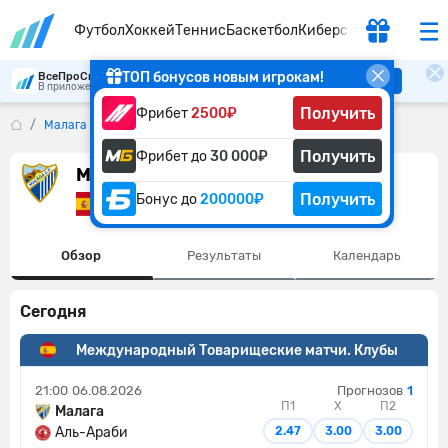
Футбол
Хоккей
Теннис
Баскетбол
Киберспорт
ТОП бонусов новым игрокам!
ВсеПроСпорт
Скачать
В приложении удобнее
Получить
Фрибет
2500₽
Малага
Получить
Фрибет до
30 000₽
Малага
Получить
Бонус до
200000₽
Испания
Обзор
Результаты
Календарь
Сегодня
Международный Товарищеские матчи. Клубы
21:00
06.08.2026
Прогнозов
1
П1
X
П2
Малага
Аль-Араби
2.47
3.00
3.00