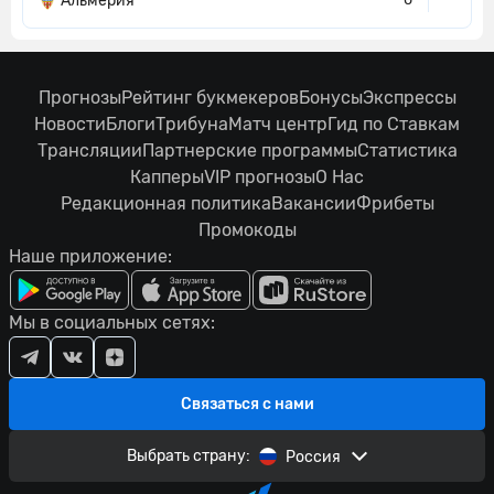
Альмерия
Прогнозы
Рейтинг букмекеров
Бонусы
Экспрессы
Новости
Блоги
Трибуна
Матч центр
Гид по Ставкам
Трансляции
Партнерские программы
Статистика
Капперы
VIP прогнозы
О Нас
Редакционная политика
Вакансии
Фрибеты
Промокоды
Наше приложение:
Мы в социальных сетях:
Связаться с нами
Выбрать страну:
Россия