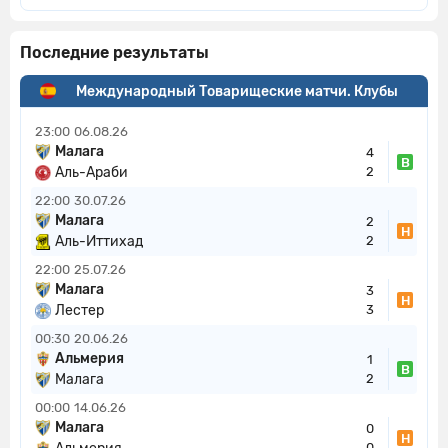
Последние результаты
Международный Товарищеские матчи. Клубы
23:00
06.08.26
Малага
4
В
Аль-Араби
2
22:00
30.07.26
Малага
2
Н
Аль-Иттихад
2
22:00
25.07.26
Малага
3
Н
Лестер
3
00:30
20.06.26
Альмерия
1
В
Малага
2
00:00
14.06.26
Малага
0
Н
0