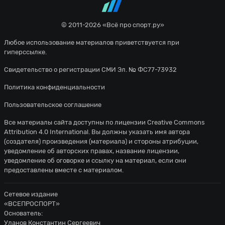
© 2011-2026 «Всё про спорт.ру»
Любое использование материалов приветствуется при
гиперссылке.
Свидетельство о регистрации СМИ Эл. № ФС77-73932
Политика конфиденциальности
Пользовательское соглашение
Все материалы сайта доступны по лицензии
Creative Commons
Attribution 4.0 International
. Вы должны указать имя автора
(создателя) произведения (материала) и стороны атрибуции,
уведомление об авторских правах, название лицензии,
уведомление об оговорке и ссылку на материал, если они
предоставлены вместе с материалом.
Сетевое издание
«ВСЕПРОСПОРТ»
Основатель:
Уланов Константин Сергеевич