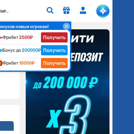
Еще…
онусов новым игрокам!
Получить
Фрибет
2500₽
Получить
Бонус до
200000₽
Получить
Фрибет
10000₽