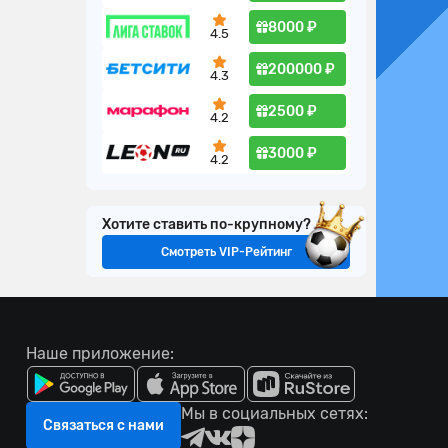
8000 ₽
4.5
200000 ₽
4.3
2500 ₽
4.2
3000 ₽
4.2
Хотите ставить по-крупному?
Смотреть VIP-Рейтинг
Наше приложение:
Мы в социальных сетях:
Связаться с нами