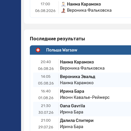
17:00
Наима Карамоко
Вероника Фальковска
06.08.2026
Последние результаты
Польша Warsaw
20:40
Наима Карамоко
Вероника Фальковска
06.08.26
14:05
Вероника Эвальд
Наима Карамоко
05.08.26
16:40
Ирина Бара
Ивонн Кавалье-Реймерс
01.08.26
21:30
Oana Gavrila
Ирина Бара
30.07.26
21:00
Далила Спитери
Ирина Бара
29.07.26