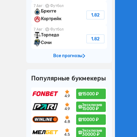
7 Авг
Футбол
Брюгге
1.82
Кортрейк
7 Авг
Футбол
Торпедо
1.82
Сочи
Все прогнозы
Популярные букмекеры
15000 ₽
4.9
Эксклюзив
15000 ₽
4.9
10000 ₽
4.8
Эксклюзив
30000 ₽
4.5