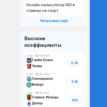
Онлайн калькулятор ROI в
ставках на спорт
Читать весь гид
Высокие
коэффициенты
7 Авг
Футбол
Гамба Осака
2.35
Урава
7 Авг
Футбол
Сеннерьюск
2.16
Виборг
7 Авг
Футбол
Славия-Мозырь
1.92
Днепр