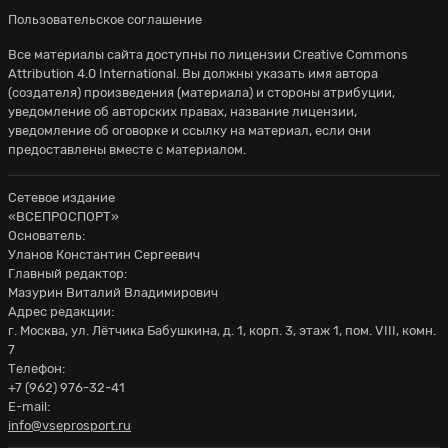
Пользовательское соглашение
Все материалы сайта доступны по лицензии
Creative Commons
Attribution 4.0 International
. Вы должны указать имя автора
(создателя) произведения (материала) и стороны атрибуции,
уведомление об авторских правах, название лицензии,
уведомление об оговорке и ссылку на материал, если они
предоставлены вместе с материалом.
Сетевое издание
«ВСЕПРОСПОРТ»
Основатель:
Уланов Константин Сергеевич
Главный редактор:
Мазурин Виталий Владимирович
Адрес редакции:
г. Москва, ул. Лётчика Бабушкина, д. 1, корп. 3, этаж 1, пом. VIII, комн.
7
Телефон:
+7 (962) 976-32-41
E-mail:
info@vseprosport.ru