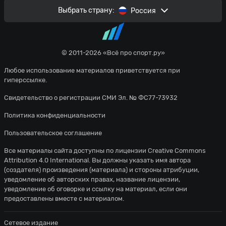
Выбрать страну:
Россия
© 2011-2026 «Всё про спорт.ру»
Любое использование материалов приветствуется при
гиперссылке.
Свидетельство о регистрации СМИ Эл. № ФС77-73932
Политика конфиденциальности
Пользовательское соглашение
Все материалы сайта доступны по лицензии
Creative Commons
Attribution 4.0 International
. Вы должны указать имя автора
(создателя) произведения (материала) и стороны атрибуции,
уведомление об авторских правах, название лицензии,
уведомление об оговорке и ссылку на материал, если они
предоставлены вместе с материалом.
Сетевое издание