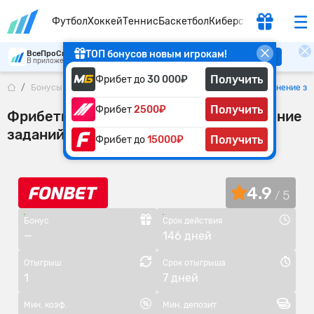
Футбол
Хоккей
Теннис
Баскетбол
Киберспорт
ТОП бонусов новым игрокам!
ВсеПроСпорт
Скачать
В приложении удобнее
Получить
Фрибет до
30 000₽
Бонусы букмекеров
Фрибеты и призы за ставки и выполнение зад
Получить
Фрибет
2500₽
Фрибеты и призы за ставки и выполнение
заданий в Dota 2 и CS 2 от Фонбет
Получить
Фрибет до
15000₽
4.9
5
/
Бонус
Срок действия
—
146 дней
Отыгрыш
Срок отыгрыша
1
7 дней
Мин. коэф.
Мин. депозит