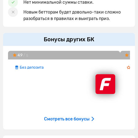
Нет минимальной суммы ставки.
Новым бетторам будет довольно-таки сложно
разобраться в правилах и выиграть приз.
Бонусы других БК
4.9
/
4.9
5
Без депозита
Эк
Фрибеты
Фриб
15 000 ₽
15 
Фрибет до 15000₽ всем новым клиентам
Фрибет
Активировать промокод
Актив
Смотреть все бонусы