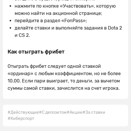
нажмите по кнопке «Участвовать», которую
можно найти на акционной странице;
перейдите в раздел «FonPass»;
делайте ставки и выполняйте задания в Dota 2
и CS 2.
Как отыграть фрибет
Отыграть фрибет следует одной ставкой
«ординар» с любым коэффициентом, но не более
10.00. Если пари выиграет, то деньги, за вычетом
суммы самой ставки, зачислится на счет игрока.
#Действующие
#С депозитом
#Акции
#За ставки
#Киберспорт