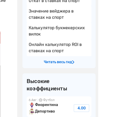
кие
Откат в ставках на спорт
Значение вейджера в
ставках на спорт
Калькулятор букмекерских
вилок
Онлайн калькулятор ROI в
ставках на спорт
Читать весь гид
Высокие
коэффициенты
6 Авг
Футбол
Фиорентина
4.00
Депортиво