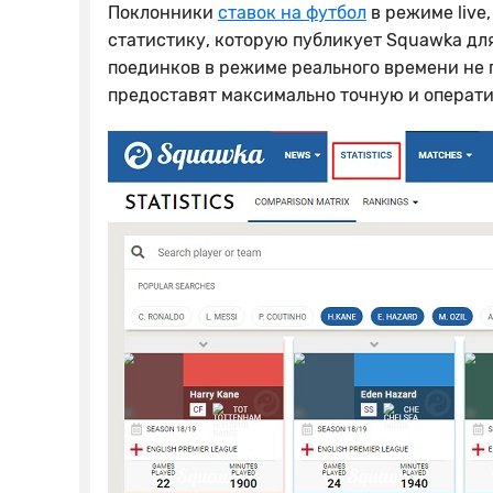
Поклонники
ставок на футбол
в режиме live
статистику, которую публикует Squawka дл
поединков в режиме реального времени не 
предоставят максимально точную и операти