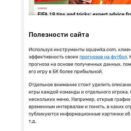
Полезности сайта
Используя инструменты squawka.com, клиен
эффективность своих
прогнозов на футбол
.
прогноза на основе полученных данных, по
его игру в БК более прибыльной.
Отдельное внимание стоит уделить описани
игры каждой команды и отдельного игрока.
нескольких меню. Например, открыв график
временным интервалам и понять, в каких о
публикуются информационные картинки об у
т.д.