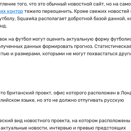
ление того, что это обычный новостной сайт, но на сам
их контор
тяжело переоценить. Кроме свежих новостей 
тболу, Squawka располагает добротной базой данной, к
нд.
вок на футбол могут оценить актуальную форму футболи
полученных данных формировать прогноз. Статистическая
тью и размерами, которыми не могут похвастаться друг
то британский проект, офис которого расположен в Лон
лийском языке, но это не должно отпугивать русскую
еский вид новостного проекта, на котором расположены
 актуальные новости, интервью и превью предстоящих