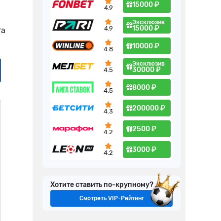
15000 ₽
4.9
Эксклюзив
15000 ₽
4.9
та
10000 ₽
4.8
Эксклюзив
30000 ₽
4.5
8000 ₽
4.5
200000 ₽
4.3
2500 ₽
4.2
3000 ₽
4.2
Хотите ставить по-крупному?
Смотреть VIP-Рейтинг