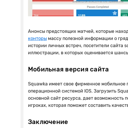
Анонсы предстоящих матчей, которые наход
конторы
массу полезной информации о гряд
истории личных встреч, посетители сайта 
иллюстрации, в которых оценивается шансы
Мобильная версия сайта
Squawka имеет свое фирменное мобильное п
операционной системой IOS. Загрузить Squa
основной сайт ресурса, дает возможность 
игроках, которая поможет составить качест
Заключение