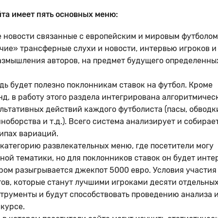
та имеет пять основных меню:
е новости связанные с европейским и мировым футболом
чие» трансферные слухи и новости, интервью игроков и
азмышления авторов, на предмет будущего определенны
едь будет полезно поклонникам ставок на футбол. Кроме
нд, в работу этого раздела интегрирована алгоритмичес
ультативных действий каждого футболиста (пасы, обводк
ноборства и т.д.). Всего система анализирует и собирае
типах вариаций.
 категорию развлекательных меню, где посетители могу
ой тематики, но для поклонников ставок он будет инте
ром разыгрывается джекпот 5000 евро. Условия участия
тов, которые станут лучшими игроками десяти отдельны
трументы и будут способствовать проведению анализа 
курсе.