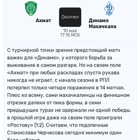
Окончен
Ахмат
Динамо
Махачкала
10 мая
17:15 МСК
С турнирной точки зрения предстоящий матч
важен для «Динамо», у которого борьба за
выживание в самом разгаре. Но на своем поле
«Ахмат» при любых раскладах спустя рукава
никогда не играет, с начала сезона в РПЛ
потерпел только четыре поражения в 14 матчах.
Плюс ко всему, сами махачкалинцы на финишном
отрезке далеки от пика формы, в семи
предыдущих турах не одержали ни одной победы,
в прошлой игре даже на своем поле проиграли
«Ростову» (1:2). Считаем, что подопечные
Станислава Черчесова сегодня минимум один