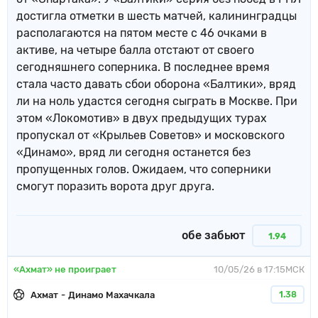
достигла отметки в шесть матчей, калининградцы
располагаются на пятом месте с 46 очками в
активе, на четыре балла отстают от своего
сегодняшнего соперника. В последнее время
стала часто давать сбои оборона «Балтики», вряд
ли на ноль удастся сегодня сыграть в Москве. При
этом «Локомотив» в двух предыдущих турах
пропускал от «Крыльев Советов» и московского
«Динамо», вряд ли сегодня останется без
пропущенных голов. Ожидаем, что соперники
смогут поразить ворота друг друга.
обе забьют
1.94
«Ахмат» не проиграет
10/05/26 в 17:15МСК
Ахмат
-
Динамо Махачкала
1.38