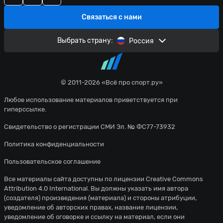
Связаться с нами
Выбрать страну:
Россия
© 2011-2026 «Всё про спорт.ру»
Любое использование материалов приветствуется при
гиперссылке.
Свидетельство о регистрации СМИ Эл. № ФС77-73932
Политика конфиденциальности
Пользовательское соглашение
Все материалы сайта доступны по лицензии
Creative Commons
Attribution 4.0 International
. Вы должны указать имя автора
(создателя) произведения (материала) и стороны атрибуции,
уведомление об авторских правах, название лицензии,
уведомление об оговорке и ссылку на материал, если они