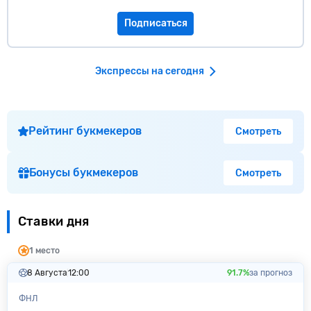
Подписаться
Экспрессы на сегодня
Рейтинг букмекеров
Смотреть
Бонусы букмекеров
Смотреть
Ставки дня
1 место
8 Августа
12:00
91.7%
за прогноз
ФНЛ