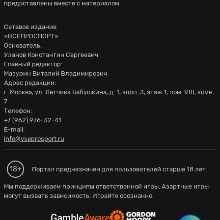
предоставлены вместе с материалом.
Сетевое издание
«ВСЕПРОСПОРТ»
Основатель:
Уланов Константин Сергеевич
Главный редактор:
Мазурин Виталий Владимирович
Адрес редакции:
г. Москва, ул. Лётчика Бабушкина, д. 1, корп. 3, этаж 1, пом. VIII, комн.
7
Телефон:
+7 (962) 976-32-41
E-mail:
info@vseprosport.ru
18+
Портал предназначен для пользователей старше 18 лет.
Мы поддерживаем принципы ответственной игры. Азартные игры
могут вызвать зависимость. Играйте осознанно.