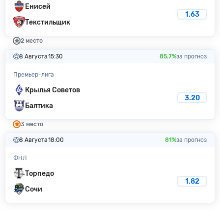
Енисей
1.63
Текстильщик
2 место
8 Августа
15:30
85.7%
за прогноз
Премьер-лига
Крылья Советов
3.20
Балтика
3 место
8 Августа
18:00
81%
за прогноз
ФНЛ
Торпедо
1.82
Сочи