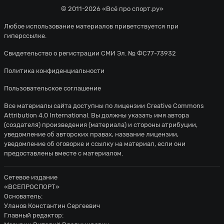
© 2011-2026 «Всё про спорт.ру»
Любое использование материалов приветствуется при
гиперссылке.
Свидетельство о регистрации СМИ Эл. № ФС77-73932
Политика конфиденциальности
Пользовательское соглашение
Все материалы сайта доступны по лицензии
Creative Commons
Attribution 4.0 International
. Вы должны указать имя автора
(создателя) произведения (материала) и стороны атрибуции,
уведомление об авторских правах, название лицензии,
уведомление об оговорке и ссылку на материал, если они
предоставлены вместе с материалом.
Сетевое издание
«ВСЕПРОСПОРТ»
Основатель:
Уланов Константин Сергеевич
Главный редактор: