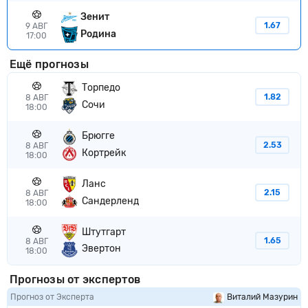
Зенит
1.67
9 АВГ
Родина
17:00
Ещё прогнозы
Торпедо
1.82
8 АВГ
Сочи
18:00
Брюгге
2.53
8 АВГ
Кортрейк
18:00
Ланс
2.15
8 АВГ
Сандерленд
18:00
Штутгарт
1.65
8 АВГ
Эвертон
18:00
Прогнозы от экспертов
Прогноз от Эксперта
Виталий Мазурин