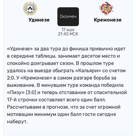
Окончен
Удинезе
Кремонезе
17 мая
21:45 МСК
«Удинезе» за два тура до финиша привычно идет
в середине таблицы, занимает десятое место и
спокойно доигрывает сезон. В прошлом туре
удалось на выезде обыграть «Кальяри» со счетом
2:0. У «Кремонезе» в самом разгаре борьба за
выживание. В минувшем туре команда победила
«Пизу» (3:0) и теперь отставание от спасительной
17-й строчки составляет всего один балл.
Рассчитываем в прогнозе, что за счет огромной
мотивации минимум один балл гости сегодня
наберут.