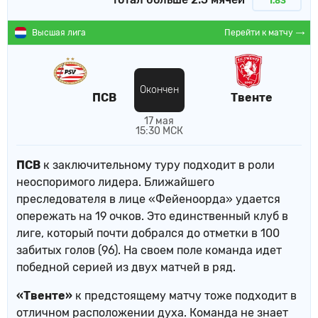
1.83
Перейти к матчу
Высшая лига
Окончен
ПСВ
Твенте
17 мая
15:30 МСК
ПСВ
к заключительному туру подходит в роли
неоспоримого лидера. Ближайшего
преследователя в лице «Фейеноорда» удается
опережать на 19 очков. Это единственный клуб в
лиге, который почти добрался до отметки в 100
забитых голов (96). На своем поле команда идет
победной серией из двух матчей в ряд.
«Твенте»
к предстоящему матчу тоже подходит в
отличном расположении духа. Команда не знает