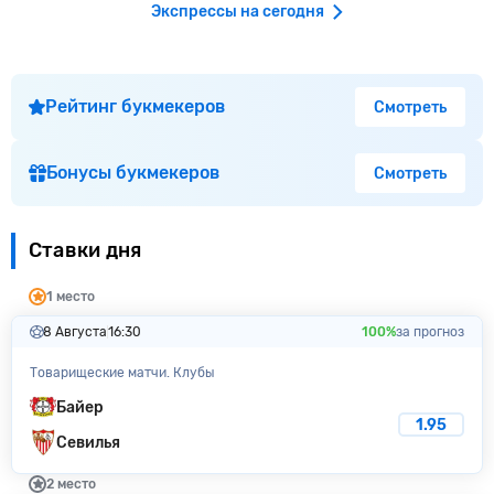
Экспрессы на сегодня
Рейтинг букмекеров
Смотреть
Бонусы букмекеров
Смотреть
Ставки дня
1 место
8 Августа
16:30
100%
за прогноз
Товарищеские матчи. Клубы
Байер
1.95
Севилья
2 место