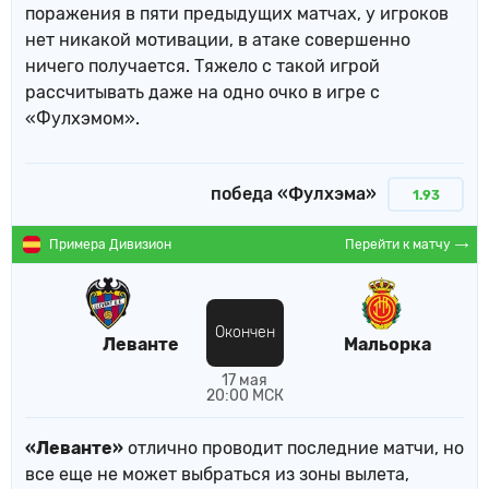
поражения в пяти предыдущих матчах, у игроков
нет никакой мотивации, в атаке совершенно
ничего получается. Тяжело с такой игрой
рассчитывать даже на одно очко в игре с
«Фулхэмом».
победа «Фулхэма»
1.93
Перейти к матчу
Примера Дивизион
Окончен
Леванте
Мальорка
17 мая
20:00 МСК
«Леванте»
отлично проводит последние матчи, но
все еще не может выбраться из зоны вылета,