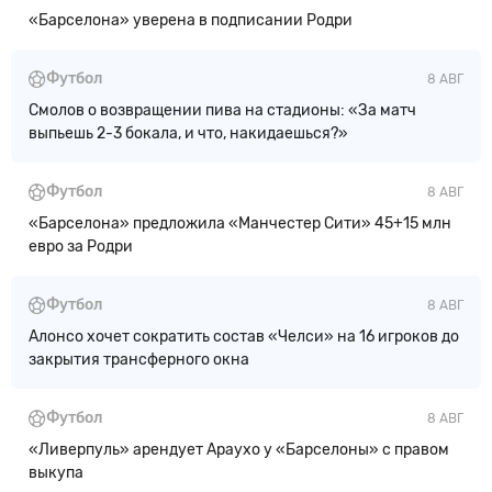
«Барселона» уверена в подписании Родри
Футбол
8 АВГ
Смолов о возвращении пива на стадионы: «За матч
выпьешь 2-3 бокала, и что, накидаешься?»
Футбол
8 АВГ
«Барселона» предложила «Манчестер Сити» 45+15 млн
евро за Родри
Футбол
8 АВГ
Алонсо хочет сократить состав «Челси» на 16 игроков до
закрытия трансферного окна
Футбол
8 АВГ
«Ливерпуль» арендует Араухо у «Барселоны» с правом
выкупа