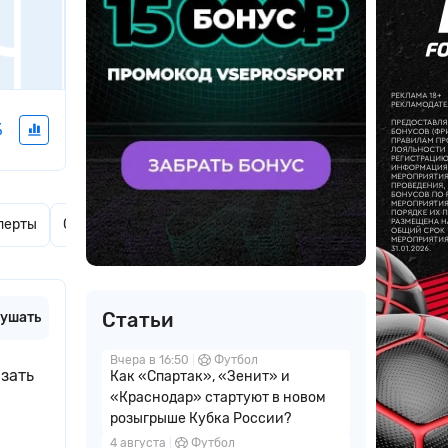
%
перты
Ставки дня
Актуальные новости
Комментарии
Статьи
ушать
Вчера в 16:50
Футбол
зать
Как «Спартак», «Зенит» и
«Краснодар» стартуют в новом
розыгрыше Кубка России?
4 августа
Футбол