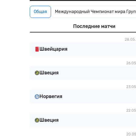
Общая
Международный Чемпионат мира Груп
Последние матчи
28.05
Швейцария
26.05
Швеция
23.05
Норвегия
22.05
Швеция
20.05