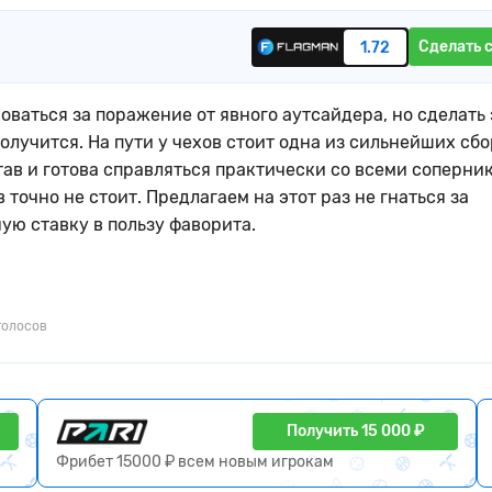
Сделать 
1.72
оваться за поражение от явного аутсайдера, но сделать 
олучится. На пути у чехов стоит одна из сильнейших сб
тав и готова справляться практически со всеми соперни
в точно не стоит. Предлагаем на этот раз не гнаться за
ую ставку в пользу фаворита.
голосов
Получить 15 000 ₽
Фрибет 15000 ₽ всем новым игрокам