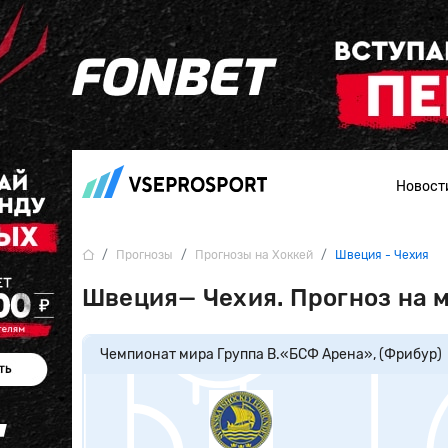
Новост
Прогнозы
Прогнозы на Хоккей
Швеция - Чехия
Швеция— Чехия. Прогноз на 
Чемпионат мира Группа B.
«БСФ Арена», (Фрибур)