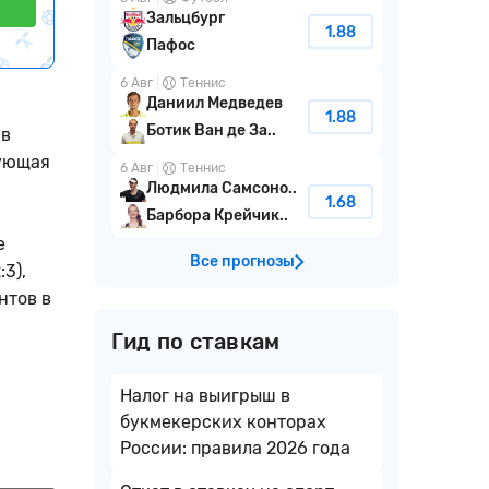
Зальцбург
1.88
Пафос
6 Авг
Теннис
Даниил Медведев
1.88
Ботик Ван де За..
 в
кующая
6 Авг
Теннис
Людмила Самсоно..
1.68
Барбора Крейчик..
е
Все прогнозы
3),
нтов в
Гид по ставкам
Налог на выигрыш в
букмекерских конторах
России: правила 2026 года