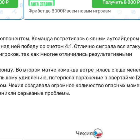
00 ₽
Получить 8 000 ₽
Фрибет до 8000₽ всем новым игрокам
с оппонентом. Команда встретилась с явным аутсайдером
над ней победу со счетом 4:1. Отлично сыграла вся ата
игроков, так как многие отличились результативными
концу. Во втором матче команда встретилась с еще мене
льшому удивлению, потерпела поражение в овертайме (2:
ом. Чехия создавала огромное количество опасных моме
озникли серьезные проблемы.
Чехия