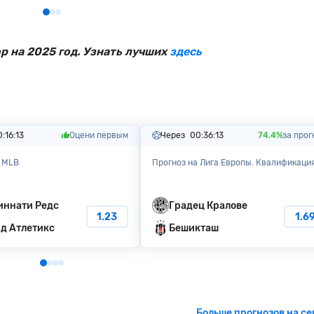
 на 2025 год. Узнать лучших
здесь
:16:11
Оцени первым
Через
00:36:11
74.4%
за прог
а MLB
Прогноз на Лига Европы. Квалификаци
ннати Редс
Градец Кралове
1.23
1.6
д Атлетикс
Бешикташ
Больше прогнозов на се