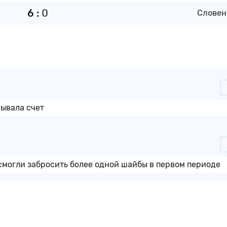
6
:
0
Словен
рывала счет
смогли забросить более одной шайбы в первом периоде