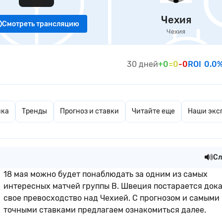
Чехия
Смотреть трансляцию
Чехия
30 дней
+0
=0
-0
ROI
0.0
ика
Тренды
Прогноз и ставки
Читайте еще
Наши экс
Сл
18 мая можно будет понаблюдать за одним из самых
интересных матчей группы B. Швеция постарается дока
свое превосходство над Чехией. С прогнозом и самыми
точными ставками предлагаем ознакомиться далее.