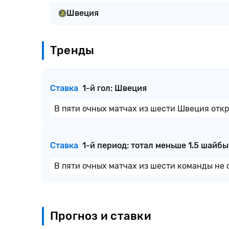
Швеция
Тренды
Ставка
1-й гол: Швеция
В пяти очных матчах из шести Швеция отк
Ставка
1-й период: тотал меньше 1.5 шайбы
В пяти очных матчах из шести команды не 
Прогноз и ставки