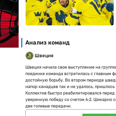
Анализ команд
Швеция
Швеция начала свое выступление на группо
поединке команда встретилась с главным фа
достойную борьбу. Во втором периоде швед
напор канадцев так и не удалось, пришлось 
Коллектив быстро реабилитировался перед
уверенную победу со счетом 6:2. Шикарно
две голевые передачи.