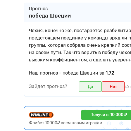
Прогноз
победа Швеции
Чехия, конечно же, постарается реабилитир
предстоящем поединке у команды вряд ли п
группы, которая собрала очень крепкий сос
на своем пути. Так что верить в победу чехо
высоким коэффициентом, а сделать уверенн
Наш прогноз - победа Швеции за
1.72
Зайдет прогноз?
Да
Нет
40 
Получить 10 000 ₽
Фрибет 10000₽ всем новым игрокам