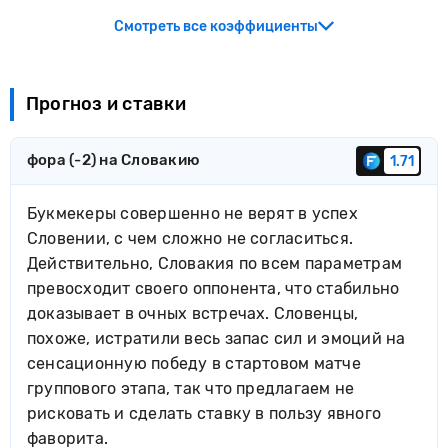
Смотреть все коэффициенты
Прогноз и ставки
фора (-2) на Словакию
1.71
Букмекеры совершенно не верят в успех
Словении, с чем сложно не согласиться.
Действительно, Словакия по всем параметрам
превосходит своего оппонента, что стабильно
доказывает в очных встречах. Словенцы,
похоже, истратили весь запас сил и эмоций на
сенсационную победу в стартовом матче
группового этапа, так что предлагаем не
рисковать и сделать ставку в пользу явного
фаворита.