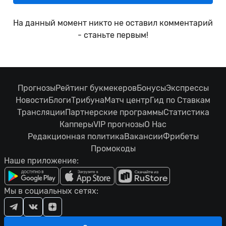
На данный момент никто не оставил комментарий
- станьте первым!
Прогнозы
Рейтинг букмекеров
Бонусы
Экспрессы
Новости
Блоги
Трибуна
Матч центр
Гид по Ставкам
Трансляции
Партнерские программы
Статистика
Капперы
VIP прогнозы
О Нас
Редакционная политика
Вакансии
Фрибеты
Промокоды
Наше приложение:
Мы в социальных сетях: