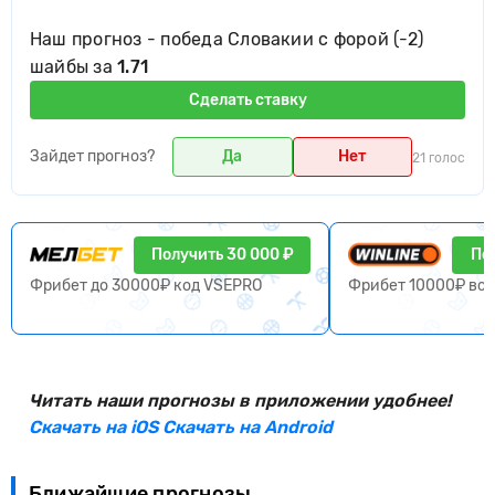
Наш прогноз - победа Словакии с форой (-2)
шайбы за
1.71
Сделать ставку
Зайдет прогноз?
Да
Нет
21 голос
Получить 30 000 ₽
По
Фрибет до 30000₽ код VSEPRO
Фрибет 10000₽ вс
Читать наши прогнозы в приложении удобнее!
Скачать на iOS
Скачать на Android
Ближайшие прогнозы