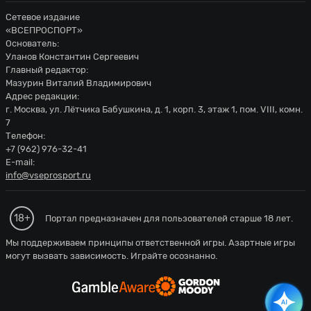
Сетевое издание
«ВСЕПРОСПОРТ»
Основатель:
Уланов Константин Сергеевич
Главный редактор:
Мазурин Виталий Владимирович
Адрес редакции:
г. Москва, ул. Лётчика Бабушкина, д. 1, корп. 3, этаж 1, пом. VIII, комн.
7
Телефон:
+7 (962) 976-32-41
E-mail:
info@vseprosport.ru
18+
Портал предназначен для пользователей старше 18 лет.
Мы поддерживаем принципы ответственной игры. Азартные игры
могут вызвать зависимость. Играйте осознанно.