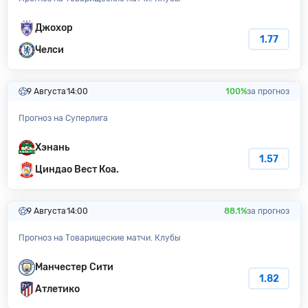
Джохор
1.77
Челси
9 Августа
14:00
100%
за прогноз
Прогноз на Суперлига
Хэнань
1.57
Циндао Вест Коа.
9 Августа
14:00
88.1%
за прогноз
Прогноз на Товарищеские матчи. Клубы
Манчестер Сити
1.82
Атлетико