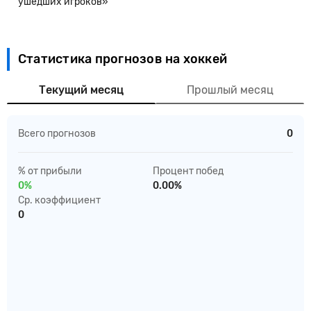
ушедших игроков»
Статистика прогнозов на хоккей
Текущий месяц
Прошлый месяц
Всего прогнозов
0
% от прибыли
Процент побед
0%
0.00%
Ср. коэффициент
0