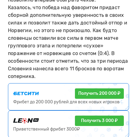
Казалось, что победа над фаворитом придаст
сборной дополнительную уверенность в своих
силах и позволит также дать достойный отпор и
Норвегии, но этого не произошло. Как будто
словенцы оставили все силы в первом матче
группового этапа и потерпели «сухое»
поражение от норвежцев со счетом (0:4). В
особенности стоит отметить, что за три периода
Словения нанесла всего 11 бросков по воротам
соперника.
Получить 200 000 ₽
Фрибет до 200 000 рублей для всех новых игроков
Получить 3 000 ₽
Приветственный фрибет 3000₽