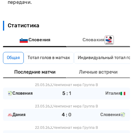
передачи.
Статистика
Словения
Словакия
Общая
Тотал голов в матчах
Индивидуальный тотал гол
Последние матчи
Личные встречи
25.05.26
Чемпионат мира Группа B
5
:
1
Словения
Италия
23.05.26
Чемпионат мира Группа B
4
:
0
Дания
Словения
22.05.26
Чемпионат мира Группа B