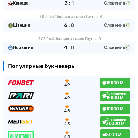
3
:
1
Канада
Словения
20.05.26
Чемпионат мира Группа B
6
:
0
Швеция
Словения
17.05.26
Чемпионат мира Группа B
4
:
0
Норвегия
Словения
Популярные букмекеры
15000 ₽
4.9
Эксклюзив
15000 ₽
4.9
10000 ₽
4.8
Эксклюзив
30000 ₽
4.5
8000 ₽
4.5