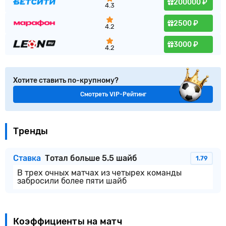
200000 ₽
4.3
2500 ₽
4.2
3000 ₽
4.2
Хотите ставить по-крупному?
Смотреть VIP-Рейтинг
Тренды
Ставка
Тотал больше 5.5 шайб
1.79
В трех очных матчах из четырех команды
забросили более пяти шайб
Коэффициенты на матч