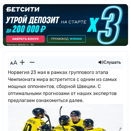
Слушать
Норвегия 23 мая в рамках группового этапа
Чемпионата мира встретится с одним из самых
мощных оппонентов, сборной Швеции. С
оптимальными прогнозами от наших экспертов
предлагаем ознакомиться далее.