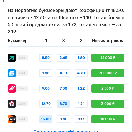
На Норвегию букмекеры дают коэффициент 18.50,
на ничью - 12.60, а на Швецию – 1.10. Тотал больше
5.5 шайб предлагается за 1.72, тотал меньше — за
2.19
Букмекер
1
X
2
Новым игрокам
8.50
2.65
1.80
15 000 ₽
Live
1.68
4.10
4.70
200 000 ₽
Live
9.00
7.30
1.22
2 500 ₽
Live
12.70
8.70
1.21
3 000 ₽
Live
13.00
8.50
1.17
10 000 ₽
Live
Смотреть все коэффициенты