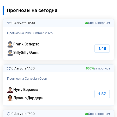
Прогнозы на сегодня
10 Августа
15:00
Оцени первым
Прогноз на PCS Summer 2026
Frank Эспортс
1.48
SillySilly Gami.
10 Августа
17:00
100%
за прогноз
Прогноз на Canadian Open
Нуну Боржеш
1.57
Лучано Дардери
10 Августа
17:00
Оцени первым