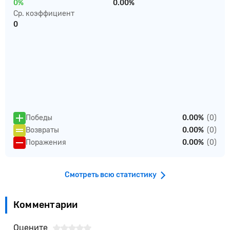
0%
0.00%
Ср. коэффициент
0
Победы
0.00%
(0)
Возвраты
0.00%
(0)
Поражения
0.00%
(0)
Смотреть всю статистику
Комментарии
Оцените