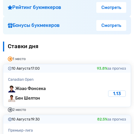
Рейтинг букмекеров
Смотреть
Бонусы букмекеров
Смотреть
Ставки дня
1 место
10 Августа
17:00
93.8%
за прогноз
Canadian Open
Жоао Фонсека
1.13
Бен Шелтон
2 место
10 Августа
19:30
82.5%
за прогноз
Премьер-лига