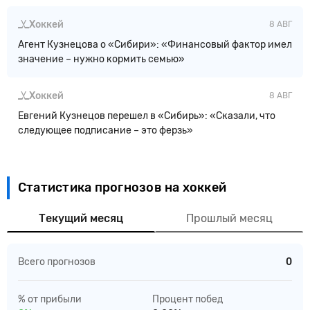
Хоккей
8 АВГ
Агент Кузнецова о «Сибири»: «Финансовый фактор имел
значение – нужно кормить семью»
Хоккей
8 АВГ
Евгений Кузнецов перешел в «Сибирь»: «Сказали, что
следующее подписание – это ферзь»
Статистика прогнозов на хоккей
Текущий месяц
Прошлый месяц
Всего прогнозов
0
% от прибыли
Процент побед