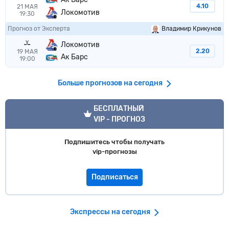
4.10
21 МАЯ
Локомотив
19:30
Прогноз от Эксперта
Владимир Крикунов
Локомотив
2.20
19 МАЯ
Ак Барс
19:00
Больше прогнозов на сегодня
VIP прогноз
БЕСПЛАТНЫЙ
VIP - ПРОГНОЗ
Подпишитесь чтобы получать
vip-прогнозы
Подписаться
Экспрессы на сегодня