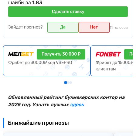
шайбы за
1.83
Сделать ставку
Зайдет прогноз?
Да
Нет
11 голосов
Получить 30 000 ₽
По
Фрибет до 30000₽ код VSEPRO
Фрибет до 15000₽ 
клиентам
Обновленный рейтинг букмекерских контор на
2025 год. Узнать лучших
здесь
Ближайшие прогнозы