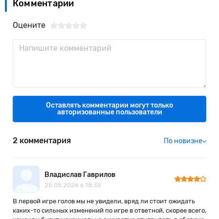
Комментарии
Оцените
Оставлять комментарии могут только
авторизованные пользователи
2 комментария
По новизне
Владислав Гаврилов
25.05.2026 в 18:35
В первой игре голов мы не увидели, вряд ли стоит ожидать
каких-то сильных изменений по игре в ответной, скорее всего,