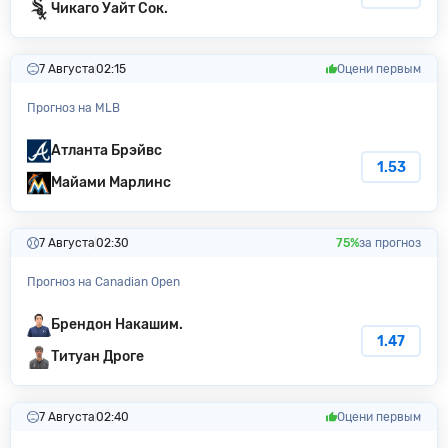
Чикаго Уайт Сок.
7 Августа
02:15
Оцени первым
Прогноз на MLB
Атланта Брэйвс
1.53
Майами Марлинс
7 Августа
02:30
75%
за прогноз
Прогноз на Canadian Open
Брендон Накашим.
1.47
Титуан Дроге
7 Августа
02:40
Оцени первым