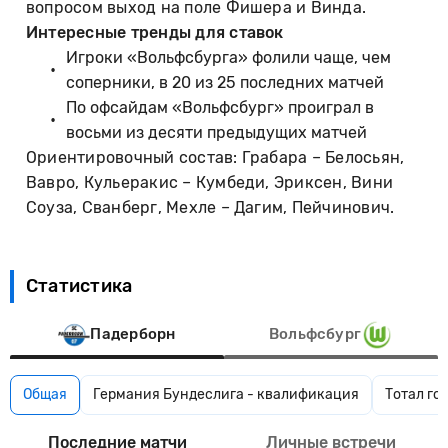
вопросом выход на поле Фишера и Винда.
Интересные тренды для ставок
Игроки «Вольфсбурга» фолили чаще, чем
соперники, в 20 из 25 последних матчей
По офсайдам «Вольфсбург» проиграл в
восьми из десяти предыдущих матчей
Ориентировочный состав: Грабара – Белосьян,
Вавро, Кульеракис – Кумбеди, Эриксен, Вини
Соуза, Сванберг, Мехле – Дагим, Пейчинович.
Статистика
Падерборн
Вольфсбург
Общая
Германия Бундеслига - квалификация
Тотал го
Последние матчи
Личные встречи