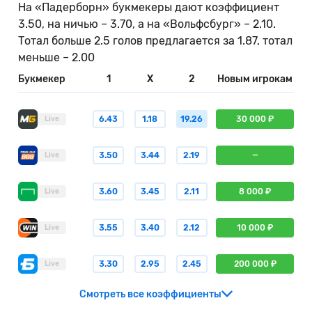
На «Падерборн» букмекеры дают коэффициент
3.50, на ничью – 3.70, а на «Вольфсбург» – 2.10.
Тотал больше 2.5 голов предлагается за 1.87, тотал
меньше – 2.00
Букмекер
1
X
2
Новым игрокам
6.43
1.18
19.26
30 000 ₽
Live
3.50
3.44
2.19
—
Live
3.60
3.45
2.11
8 000 ₽
Live
3.55
3.40
2.12
10 000 ₽
Live
3.30
2.95
2.45
200 000 ₽
Live
Смотреть все коэффициенты