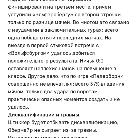
финишировали на третьем месте, причем
уступили «Эльферсбергу» со второй строчки
только по разнице мячей. Во многом это связано
с неудачами в заключительных турах: всего
одна победа в пяти последних матчах. На
выезде в первой стыковой встрече с
«Вольфсбургом» удалось добиться
положительного результата. Ничья 0:0
оставляет неплохие шансы на повышение в
классе. Другое дело, что по игре «Падерборн»
совершенно не впечатлял: всего 37% владения
мячом, только два удара по воротам,
практически опасных моментов создать и не
удалось.
Дисквалификации и травмы
Штиккер будет отбывать дисквалификацию,
Обермайр не сыграет из-за травмы.
Интересные тренды для ставок