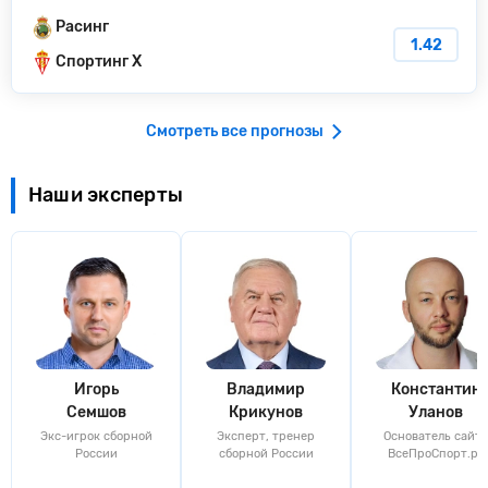
Расинг
1.42
Спортинг Х
Смотреть все прогнозы
Наши эксперты
Игорь
Владимир
Константин
Семшов
Крикунов
Уланов
Экс-игрок сборной
Эксперт, тренер
Основатель сайта
России
сборной России
ВсеПроСпорт.ру