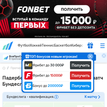
Футбол
Хоккей
Теннис
Баскетбол
Киберспорт
ТОП бонусов новым игрокам!
ВсеПроСпорт
Скачать
В приложении удобнее
Получить
Фрибет до
30 000₽
Прогнозы
...
Падерборн - Вольфсбург
Получить
Фрибет до
15000₽
Падерборн – Вольфсбург: прогноз на матч
Бундеслиги
Получить
Бонус до
200000₽
Бундеслига - квалификация.
К матчу