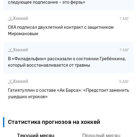
следующее подписание – это ферзь»
Хоккей
7 АВГ
СКА подписал двухлетний контракт с защитником
Миромановым
Хоккей
7 АВГ
В «Филадельфии» рассказали о состоянии Гребёнкина,
который восстанавливается от травмы
Хоккей
5 АВГ
Гатиятуллин о составе «Ак Барса»: «Предстоит заменить
ушедших игроков»
Статистика прогнозов на хоккей
Текущий месяц
Прошлый месяц