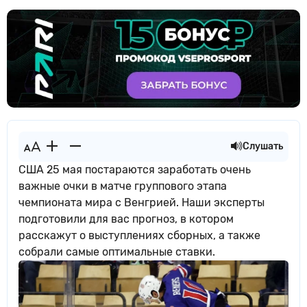
Слушать
США 25 мая постараются заработать очень
важные очки в матче группового этапа
чемпионата мира с Венгрией. Наши эксперты
подготовили для вас прогноз, в котором
расскажут о выступлениях сборных, а также
собрали самые оптимальные ставки.