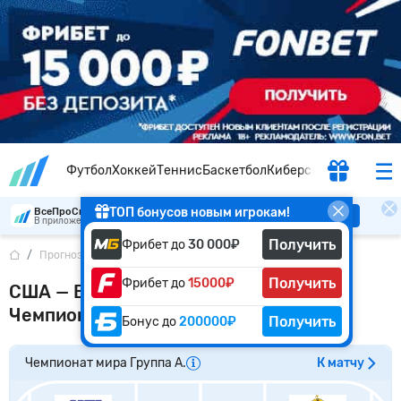
Футбол
Хоккей
Теннис
Баскетбол
Киберспорт
ТОП бонусов новым игрокам!
ВсеПроСпорт
Скачать
В приложении удобнее
Получить
Фрибет до
30 000₽
Прогнозы
...
США - Венгрия
Получить
Фрибет до
15000₽
США — Венгрия. Прогноз на матч
Чемпионата мира
Получить
Бонус до
200000₽
Чемпионат мира Группа A.
К матчу