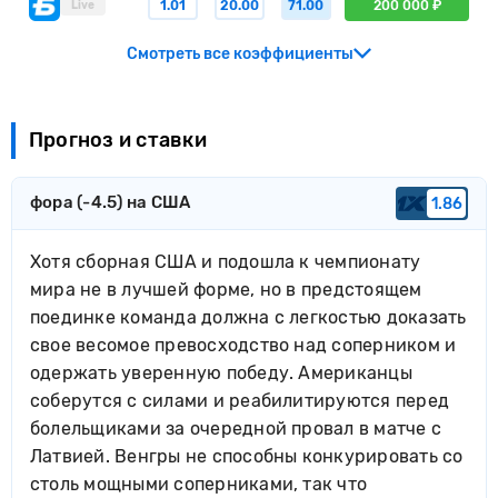
1.01
20.00
71.00
200 000 ₽
Live
Смотреть все коэффициенты
Прогноз и ставки
фора (-4.5) на США
1.86
Хотя сборная США и подошла к чемпионату
мира не в лучшей форме, но в предстоящем
поединке команда должна с легкостью доказать
свое весомое превосходство над соперником и
одержать уверенную победу. Американцы
соберутся с силами и реабилитируются перед
болельщиками за очередной провал в матче с
Латвией. Венгры не способны конкурировать со
столь мощными соперниками, так что