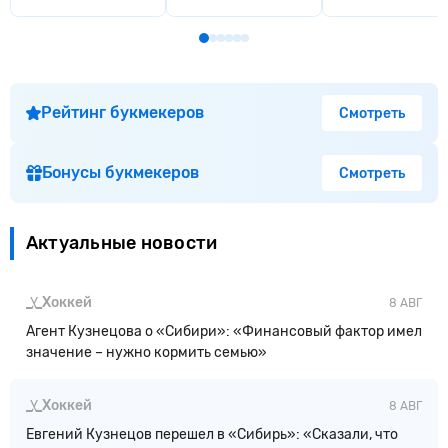
Рейтинг букмекеров
Смотреть
Бонусы букмекеров
Смотреть
Актуальные новости
Хоккей
8 АВГ
Агент Кузнецова о «Сибири»: «Финансовый фактор имел
значение – нужно кормить семью»
Хоккей
8 АВГ
Евгений Кузнецов перешел в «Сибирь»: «Сказали, что