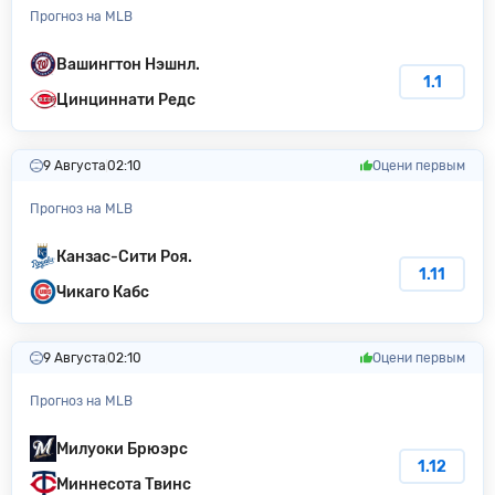
Прогноз на MLB
Вашингтон Нэшнл.
1.1
Цинциннати Редс
9 Августа
02:10
Оцени первым
Прогноз на MLB
Канзас-Сити Poя.
1.11
Чикаго Кабс
9 Августа
02:10
Оцени первым
Прогноз на MLB
Милуоки Бpюэpc
1.12
Миннесота Твинс