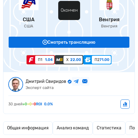
Окончен
США
Венгрия
США
Венгрия
Смотреть трансляцию
П1
1.04
Х
22.00
П2
71.00
Дмитрий Свиридов
Эксперт сайта
30 дней
+0
=0
-0
ROI
0.0%
Общая информация
Анализ команд
Статистика
Поп