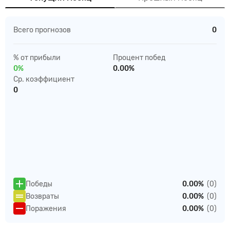
Всего прогнозов
0
% от прибыли
Процент побед
0%
0.00%
Ср. коэффициент
0
Победы
0.00%
(0)
Возвраты
0.00%
(0)
Поражения
0.00%
(0)