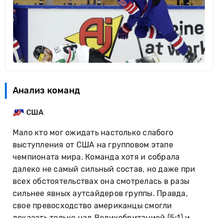
Анализ команд
США
Мало кто мог ожидать настолько слабого
выступления от США на групповом этапе
чемпионата мира. Команда хотя и собрала
далеко не самый сильный состав, но даже при
всех обстоятельствах она смотрелась в разы
сильнее явных аутсайдеров группы. Правда,
свое превосходство американцы смогли
доказать только над Великобританией (5:1) и