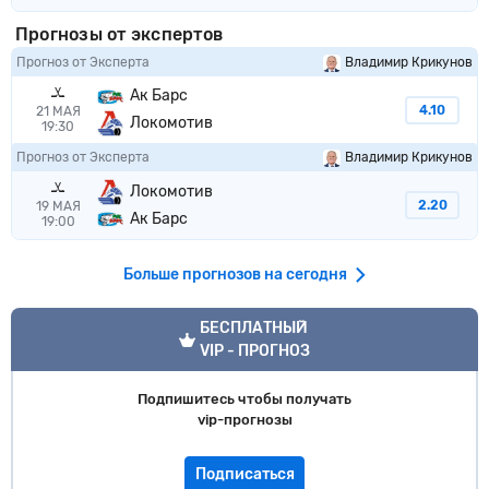
Прогнозы от экспертов
Прогноз от Эксперта
Владимир Крикунов
Ак Барс
4.10
21 МАЯ
Локомотив
19:30
Прогноз от Эксперта
Владимир Крикунов
Локомотив
2.20
19 МАЯ
Ак Барс
19:00
Больше прогнозов на сегодня
VIP прогноз
БЕСПЛАТНЫЙ
VIP - ПРОГНОЗ
Подпишитесь чтобы получать
vip-прогнозы
Подписаться