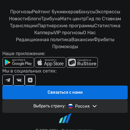
Прогнозы
Рейтинг букмекеров
Бонусы
Экспрессы
Новости
Блоги
Трибуна
Матч центр
Гид по Ставкам
Трансляции
Партнерские программы
Статистика
Капперы
VIP прогнозы
О Нас
Редакционная политика
Вакансии
Фрибеты
Промокоды
Наше приложение:
Мы в социальных сетях:
Связаться с нами
Выбрать страну:
Россия