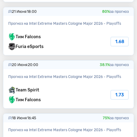
21 Июня
18:00
80%
за прогноз
Прогноз на Intel Extreme Masters Cologne Major 2026 - Playoffs
Тим Falcons
1.68
Furia eSports
20 Июня
20:00
38.1%
за прогноз
Прогноз на Intel Extreme Masters Cologne Major 2026 - Playoffs
Team Spirit
1.73
Тим Falcons
18 Июня
16:45
75%
за прогноз
Прогноз на Intel Extreme Masters Cologne Major 2026 - Playoffs