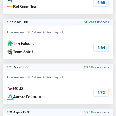
1.65
BetBoom Team
17 Мая
15:00
90.9%
за прогноз
Прогноз на PGL Astana 2026- Playoff
Тим Falcons
1.64
Team Spirit
15 Мая
08:00
28.6%
за прогноз
Прогноз на PGL Astana 2026- Playoff
MOUZ
1.72
Aurora Гейминг
9 Марта
15:30
83.3%
за прогноз