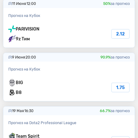
11 Июня
12:00
50%
за прогноз
Прогноз на Кубок
PARIVISION
2.12
9z Тим
9 Июня
20:00
90.9%
за прогноз
Прогноз на Кубок
BIG
1.75
B8
19 Мая
16:30
66.7%
за прогноз
Прогноз на Dota2 Professional League
Team Spirit