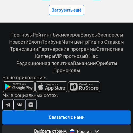
Загрузить ещё
Прогнозы
Рейтинг букмекеров
Бонусы
Экспрессы
Новости
Блоги
Трибуна
Матч центр
Гид по Ставкам
Трансляции
Партнерские программы
Статистика
Капперы
VIP прогнозы
О Нас
Редакционная политика
Вакансии
Фрибеты
Промокоды
Наше приложение:
Мы в социальных сетях:
Связаться с нами
Выбрать страну:
Россия