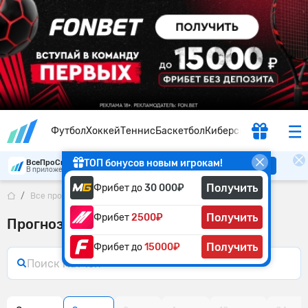
Футбол
Хоккей
Теннис
Баскетбол
Киберспорт
ТОП бонусов новым игрокам!
ВсеПроСпорт
Скачать
В приложении удобнее
Получить
Фрибет до
30 000₽
Все прогнозы
Футзал
Получить
Фрибет
2500₽
Прогнозы на футзал завтра
Получить
Фрибет до
15000₽