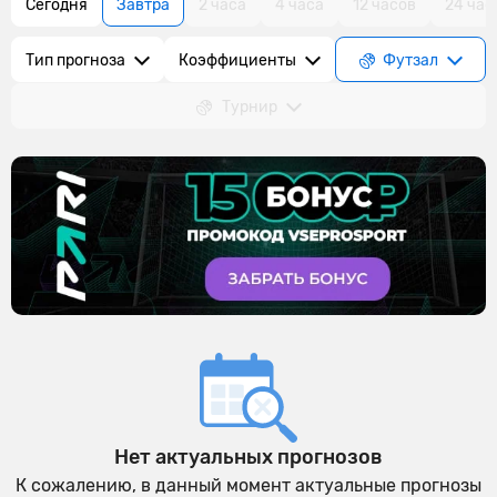
Сегодня
Завтра
2 часа
4 часа
12 часов
24 час
Тип прогноза
Коэффициенты
Футзал
Турнир
Нет актуальных прогнозов
К сожалению, в данный момент актуальные прогнозы