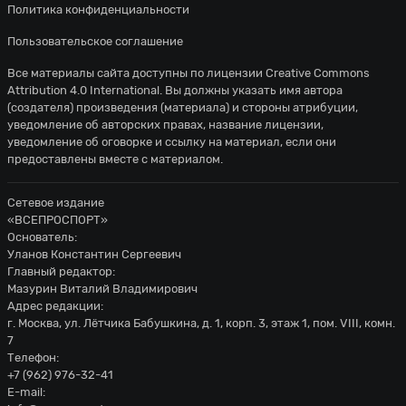
Политика конфиденциальности
Пользовательское соглашение
Все материалы сайта доступны по лицензии
Creative Commons
Attribution 4.0 International
. Вы должны указать имя автора
(создателя) произведения (материала) и стороны атрибуции,
уведомление об авторских правах, название лицензии,
уведомление об оговорке и ссылку на материал, если они
предоставлены вместе с материалом.
Сетевое издание
«ВСЕПРОСПОРТ»
Основатель:
Уланов Константин Сергеевич
Главный редактор:
Мазурин Виталий Владимирович
Адрес редакции:
г. Москва, ул. Лётчика Бабушкина, д. 1, корп. 3, этаж 1, пом. VIII, комн.
7
Телефон:
+7 (962) 976-32-41
E-mail: