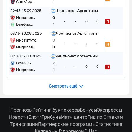
Сан-Лор..
1
22:45
13.09.2025
Чемпионат Аргентины
Индепен..
0
П
-
-
0
0
Банфилд
1
03:15
30.08.2025
Чемпионат Аргентины
Институто
0
Н
-
-
1
0
Индепен..
0
02:30
17.08.2025
Чемпионат Аргентины
Велес С..
2
П
-
-
0
0
Индепен..
1
Смотреть ещё
Прогнозы
Рейтинг букмекеров
Бонусы
Экспрессы
Новости
Блоги
Трибуна
Матч центр
Гид по Ставкам
Трансляции
Партнерские программы
Статистика
Капперы
VIP прогнозы
О Нас