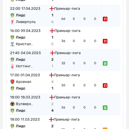
22:00
17.04.2023
Премьер-лига
Лидс
1
П
66
0
0
0
Ливерпуль
6
16:00
09.04.2023
Премьер-лига
Лидс
1
П
36
0
0
0
Кристал..
5
21:45
04.04.2023
Премьер-лига
Лидс
2
В
22
0
0
0
Ноттинг..
1
17:00
01.04.2023
Премьер-лига
Арсенал
4
П
30
0
0
0
Лидс
1
18:00
18.03.2023
Премьер-лига
Вулверх..
2
В
36
0
0
0
Лидс
4
18:00
11.03.2023
Премьер-лига
Лидс
2