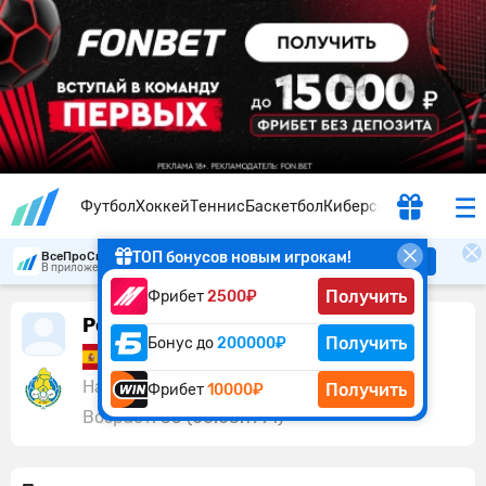
Футбол
Хоккей
Теннис
Баскетбол
Киберспорт
ТОП бонусов новым игрокам!
ВсеПроСпорт
Скачать
В приложении удобнее
Получить
Фрибет
2500₽
Родриго
Получить
Бонус до
200000₽
Испания
Нападающий:
Аль-Гаррафа
Получить
Фрибет
10000₽
Возраст:
35 (06.03.1991)