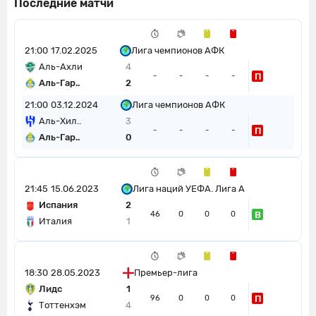
Последние матчи
21:00
17.02.2025
Лига чемпионов АФК
Аль-Ахли
4
П
-
-
-
-
Аль-Гар..
2
21:00
03.12.2024
Лига чемпионов АФК
Аль-Хил..
3
П
-
-
-
-
Аль-Гар..
0
21:45
15.06.2023
Лига наций УЕФА. Лига A
Испания
2
В
46
0
0
0
Италия
1
18:30
28.05.2023
Премьер-лига
Лидс
1
П
96
0
0
0
Тоттенхэм
4