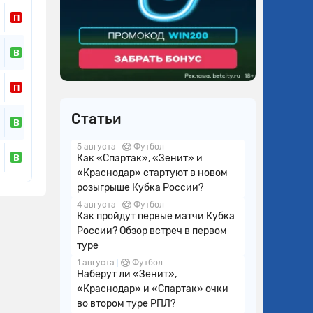
П
В
П
Статьи
В
5 августа
Футбол
В
Как «Спартак», «Зенит» и
«Краснодар» стартуют в новом
розыгрыше Кубка России?
4 августа
Футбол
Как пройдут первые матчи Кубка
России? Обзор встреч в первом
туре
1 августа
Футбол
Наберут ли «Зенит»,
«Краснодар» и «Спартак» очки
во втором туре РПЛ?