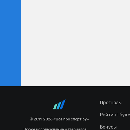
Прогнозы
Рейтинг бук
© 2011-2026 «Всё про спорт.ру»
Бонусы
Любое использование материалов