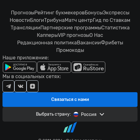
Прогнозы
Рейтинг букмекеров
Бонусы
Экспрессы
Новости
Блоги
Трибуна
Матч центр
Гид по Ставкам
Трансляции
Партнерские программы
Статистика
Капперы
VIP прогнозы
О Нас
Редакционная политика
Вакансии
Фрибеты
Промокоды
Наше приложение:
Мы в социальных сетях:
Связаться с нами
Выбрать страну:
Россия