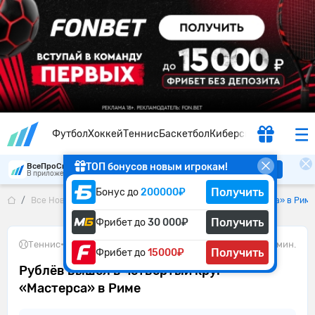
Футбол
Хоккей
Теннис
Баскетбол
Киберспорт
ТОП бонусов новым игрокам!
ВсеПроСпорт
Скачать
В приложении удобнее
Получить
Бонус до
200000₽
Все Новости
Рублёв вышел в четвёртый круг «Мастерса» в Риме
Получить
Фрибет до
30 000₽
Теннис
•
11.05.2026
1 мин.
Получить
Фрибет до
15000₽
Рублёв вышел в четвёртый круг
«Мастерса» в Риме