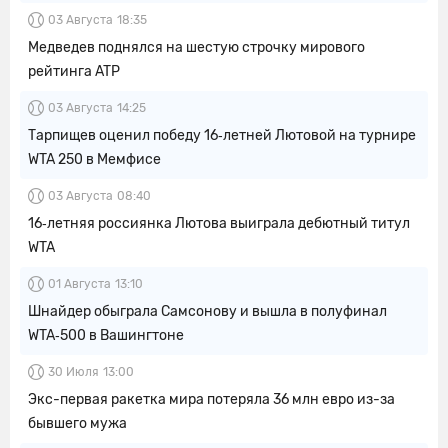
03 Августа
18:35
Медведев поднялся на шестую строчку мирового
рейтинга ATP
03 Августа
14:25
Тарпищев оценил победу 16‑летней Лютовой на турнире
WTA 250 в Мемфисе
03 Августа
08:40
16‑летняя россиянка Лютова выиграла дебютный титул
WTA
01 Августа
13:10
Шнайдер обыграла Самсонову и вышла в полуфинал
WTA‑500 в Вашингтоне
30 Июля
13:00
Экс-первая ракетка мира потеряла 36 млн евро из-за
бывшего мужа