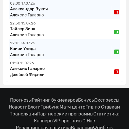
03:00
17.07.26
Александар Вукич
П
Алексис Галарно
22:50
15.07.26
Тайлер Зинк
В
Алексис Галарно
22:15
14.07.26
Каичи Учида
В
Алексис Галарно
01:10
11.07.26
Алексис Галарно
П
Джейкоб Фирнли
Прогнозы
Рейтинг букмекеров
Бонусы
Экспрессы
Новости
Блоги
Трибуна
Матч центр
Гид по Ставкам
Трансляции
Партнерские программы
Статистика
Капперы
VIP прогнозы
О Нас
Редакционная политика
Вакансии
Фрибеты