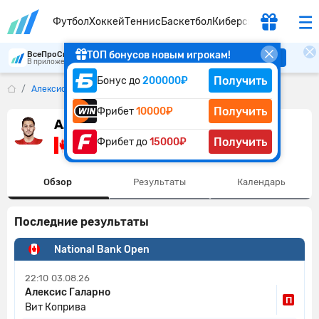
Футбол
Хоккей
Теннис
Баскетбол
Киберспорт
ТОП бонусов новым игрокам!
ВсеПроСпорт
Скачать
В приложении удобнее
Получить
Бонус до
200000₽
Алексис Галарна
Получить
Фрибет
10000₽
Алексис Галарна
Получить
Фрибет до
15000₽
Канада
Обзор
Результаты
Календарь
Последние результаты
National Bank Open
22:10
03.08.26
Алексис Галарно
П
Вит Коприва