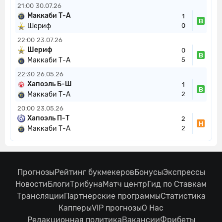
21:00
30.07.26
Маккаби Т-А
1
В
Шериф
0
22:00
23.07.26
Шериф
0
В
Маккаби Т-А
5
22:30
26.05.26
Хапоэль Б-Ш
1
В
Маккаби Т-А
2
20:00
23.05.26
Хапоэль П-Т
2
Н
Маккаби Т-А
2
Прогнозы
Рейтинг букмекеров
Бонусы
Экспрессы
Новости
Блоги
Трибуна
Матч центр
Гид по Ставкам
Трансляции
Партнерские программы
Статистика
Капперы
VIP прогнозы
О Нас
Редакционная политика
Вакансии
Фрибеты