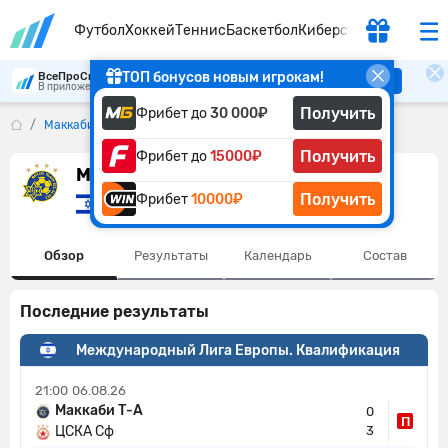
Футбол
Хоккей
Теннис
Баскетбол
Киберспорт
ТОП бонусов новым игрокам!
ВсеПроСпорт
Скачать
В приложении удобнее
Получить
Фрибет до
30 000₽
Маккаби Тель-Авив
Получить
Фрибет до
15000₽
Маккаби Тель-Авив
Получить
Фрибет
10000₽
Израиль
Обзор
Результаты
Календарь
Состав
Последние результаты
Международный Лига Европы. Квалификация
21:00
06.08.26
Маккаби Т-А
0
П
ЦСКА Сф
3