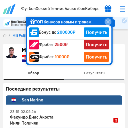
Футбол
Хоккей
Теннис
Баскетбол
Киберспорт
ТОП бонусов новым игрокам!
ВсеПроСпорт
Скачать
В приложении удобнее
Получить
Бонус до
200000₽
Mili Poljicak
Получить
Фрибет
2500₽
Mili Poljicak
Получить
Фрибет
10000₽
Хорватия
Обзор
Результаты
Последние результаты
San Marino
23:15
02.08.26
Факундо Диас Акоста
П
Мили Поличяк