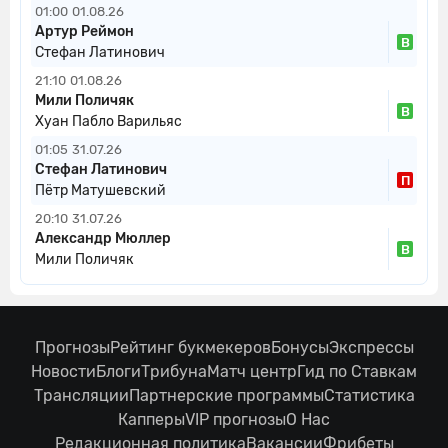
01:00
01.08.26
Артур Реймон
В
Стефан Латинович
21:10
01.08.26
Мили Поличяк
В
Хуан Пабло Варильяс
01:05
31.07.26
Стефан Латинович
П
Пётр Матушевский
20:10
31.07.26
Александр Мюллер
В
Мили Поличяк
Прогнозы
Рейтинг букмекеров
Бонусы
Экспрессы
Новости
Блоги
Трибуна
Матч центр
Гид по Ставкам
Трансляции
Партнерские программы
Статистика
Капперы
VIP прогнозы
О Нас
Редакционная политика
Вакансии
Фрибеты