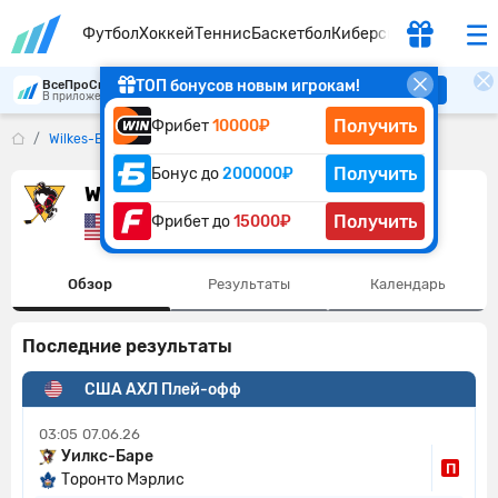
Футбол
Хоккей
Теннис
Баскетбол
Киберспорт
ТОП бонусов новым игрокам!
ВсеПроСпорт
Скачать
В приложении удобнее
Получить
Фрибет
10000₽
Wilkes-Barre/Scranton Penguins
Получить
Бонус до
200000₽
Wilkes-Barre/Scranton Penguins
Получить
Фрибет до
15000₽
США
Обзор
Результаты
Календарь
Последние результаты
США АХЛ Плей-офф
03:05
07.06.26
Уилкс-Баре
П
Торонто Мэрлис