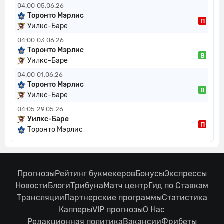
04:00
05.06.26
Торонто Мэрлис
П
Уилкс-Баре
04:00
03.06.26
Торонто Мэрлис
В
Уилкс-Баре
04:00
01.06.26
Торонто Мэрлис
В
Уилкс-Баре
04:05
29.05.26
Уилкс-Баре
П
Торонто Мэрлис
Прогнозы
Рейтинг букмекеров
Бонусы
Экспрессы
Новости
Блоги
Трибуна
Матч центр
Гид по Ставкам
Трансляции
Партнерские программы
Статистика
Капперы
VIP прогнозы
О Нас
Редакционная политика
Вакансии
Фрибеты