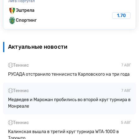
Лига Португал
Эштрела
1.70
Спортинг
Актуальные новости
Теннис
7 АВГ
РУСАДА отстранило теннисиста Карловского на три года
Теннис
7 АВГ
Медведев и Марожан пробились во второй круг турнира в
Монреале
Теннис
5 АВГ
Калинская вышла в третий круг турнира WTA‑1000 в
Торонто