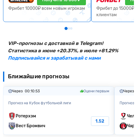
Фрибет 10000₽ всем новым игрокам
Фрибет до 15000₽ 
клиентам
VIP-прогнозы с доставкой в Telegram!
Статистика в июне +20.37%, в июле +81.29%
Подписывайся и зарабатывай с нами
Ближайшие прогнозы
Через
00:10:52
Оцени первым
Через
Прогноз на Кубок футбольной лиги
Прогноз 
Ротерхэм
Челт
1.52
Вест Бромвич
Чарл