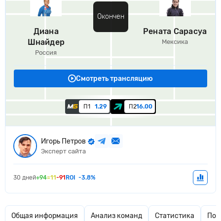
Окончен
Диана
Рената Сарасуа
Шнайдер
Мексика
Россия
Смотреть трансляцию
П1
1.29
П2
16.00
Игорь Петров
Эксперт сайта
30 дней
+94
=11
-91
ROI
-3.8%
Общая информация
Анализ команд
Статистика
Поп