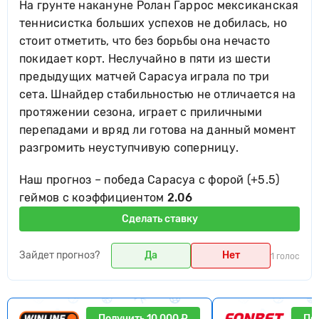
На грунте накануне Ролан Гаррос мексиканская
теннисистка больших успехов не добилась, но
стоит отметить, что без борьбы она нечасто
покидает корт. Неслучайно в пяти из шести
предыдущих матчей Сарасуа играла по три
сета. Шнайдер стабильностью не отличается на
протяжении сезона, играет с приличными
перепадами и вряд ли готова на данный момент
разгромить неуступчивую соперницу.
Наш прогноз – победа Сарасуа с форой (+5.5)
геймов с коэффициентом
2.06
Сделать ставку
Зайдет прогноз?
Да
Нет
1 голос
Получить 10 000 ₽
По