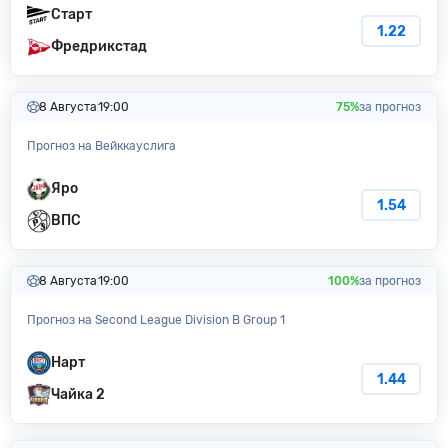
Старт
1.22
Фредрикстад
8 Августа
19:00
75%
за прогноз
Прогноз на Вейккауслига
Яро
1.54
ВПС
8 Августа
19:00
100%
за прогноз
Прогноз на Second League Division B Group 1
Нарт
1.44
Чайка 2