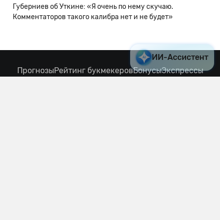
Губерниев об Уткине: «Я очень по нему скучаю.
Комментаторов такого калибра нет и не будет»
ИИ-Ассистент
Прогнозы
Рейтинг букмекеров
Бонусы
Экспрессы
Новости
Блоги
Трибуна
Матч центр
Гид по Ставкам
Трансляции
Партнерские программы
Статистика
Капперы
VIP прогнозы
О Нас
Редакционная политика
Вакансии
Фрибеты
Промокоды
Наше приложение:
Мы в социальных сетях:
Связаться с нами