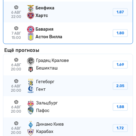
Бенфика
1.87
6 АВГ
Хартс
22:00
Бавария
1.80
7 АВГ
Астон Вилла
15:00
Ещё прогнозы
Градец Кралове
1.69
6 АВГ
Бешикташ
20:00
Гетеборг
2.05
6 АВГ
Гент
20:00
Зальцбург
1.88
6 АВГ
Пафос
20:00
Динамо Киев
1.72
6 АВГ
Карабах
20:00