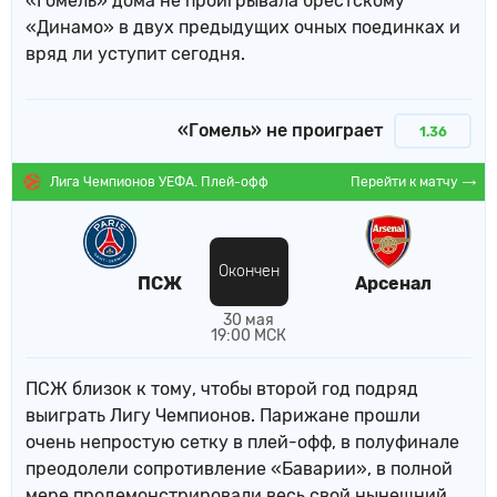
«Гомель» дома не проигрывала брестскому
«Динамо» в двух предыдущих очных поединках и
вряд ли уступит сегодня.
«Гомель» не проиграет
1.36
Перейти к матчу
Лига Чемпионов УЕФА. Плей-офф
Окончен
ПСЖ
Арсенал
30 мая
19:00 МСК
ПСЖ близок к тому, чтобы второй год подряд
выиграть Лигу Чемпионов. Парижане прошли
очень непростую сетку в плей-офф, в полуфинале
преодолели сопротивление «Баварии», в полной
мере продемонстрировали весь свой нынешний