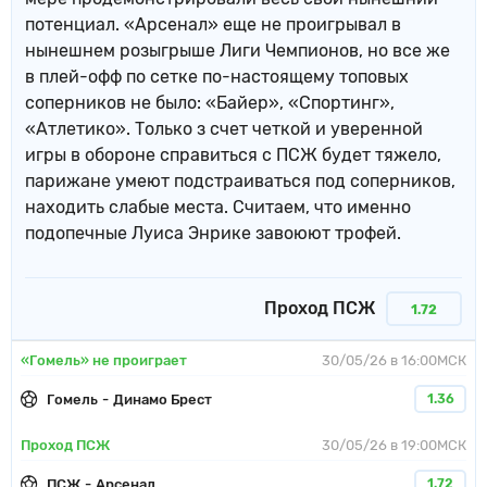
потенциал. «Арсенал» еще не проигрывал в
нынешнем розыгрыше Лиги Чемпионов, но все же
в плей-офф по сетке по-настоящему топовых
соперников не было: «Байер», «Спортинг»,
«Атлетико». Только з счет четкой и уверенной
игры в обороне справиться с ПСЖ будет тяжело,
парижане умеют подстраиваться под соперников,
находить слабые места. Считаем, что именно
подопечные Луиса Энрике завоюют трофей.
Проход ПСЖ
1.72
«Гомель» не проиграет
30/05/26 в 16:00МСК
Гомель
-
Динамо Брест
1.36
Проход ПСЖ
30/05/26 в 19:00МСК
ПСЖ
-
Арсенал
1.72