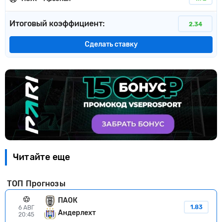
Итоговый коэффициент:
2.34
Сделать ставку
Читайте еще
ТОП Прогнозы
ПАОК
1.83
6 АВГ
Андерлехт
20:45