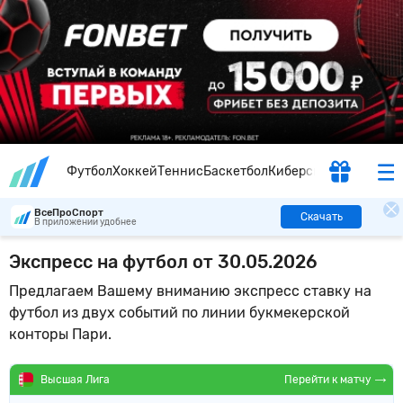
Футбол
Хоккей
Теннис
Баскетбол
Киберспорт
ВсеПроСпорт
Скачать
В приложении удобнее
Экспресс на футбол от 30.05.2026
Предлагаем Вашему вниманию экспресс ставку на
футбол из двух событий по линии букмекерской
конторы Пари.
Перейти к матчу
Высшая Лига