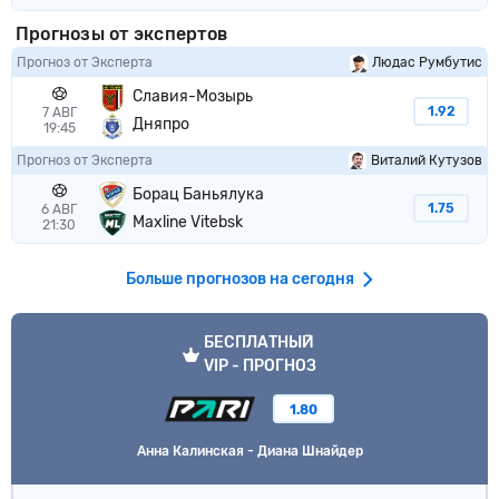
Прогнозы от экспертов
Прогноз от Эксперта
Людас Румбутис
Славия-Мозырь
1.92
7 АВГ
Дняпро
19:45
Прогноз от Эксперта
Виталий Кутузов
Борац Баньялука
1.75
6 АВГ
Maxline Vitebsk
21:30
Больше прогнозов на сегодня
VIP прогноз
БЕСПЛАТНЫЙ
VIP - ПРОГНОЗ
1.80
Анна Калинская - Диана Шнайдер