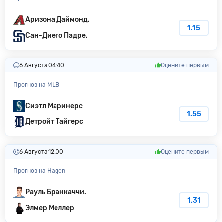
Аризона Даймонд.
1.15
Сан-Диего Падре.
6 Августа
04:40
Оцените первым
Прогноз на MLB
Сиэтл Маринерс
1.55
Детройт Тайгерс
6 Августа
12:00
Оцените первым
Прогноз на Hagen
Рауль Бранкаччи.
1.31
Элмер Меллер