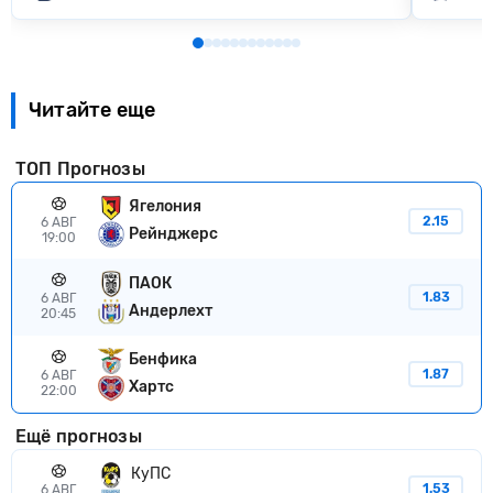
Читайте еще
ТОП Прогнозы
Ягелония
2.15
6 АВГ
Рейнджерс
19:00
ПАОК
1.83
6 АВГ
Андерлехт
20:45
Бенфика
1.87
6 АВГ
Хартс
22:00
Ещё прогнозы
КуПС
1.53
6 АВГ