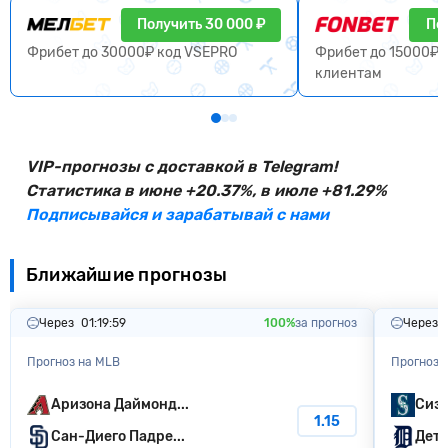
Получить 30 000 ₽
По
Фрибет до 30000₽ код VSEPRO
Фрибет до 15000₽ 
клиентам
VIP-прогнозы с доставкой в Telegram!
Статистика в июне +20.37%, в июле +81.29%
Подписывайся и зарабатывай с нами
Ближайшие прогнозы
Через
01:19:58
100%
за прогноз
Через
Прогноз на MLB
Прогноз 
Аризона Даймонд...
Сиэт
1.15
Сан-Диего Падре...
Детр