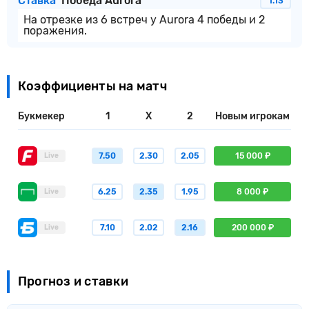
Ставка
Победа Aurora
1.13
На отрезке из 6 встреч у Aurora 4 победы и 2
поражения.
Коэффициенты на матч
Букмекер
1
X
2
Новым игрокам
7.50
2.30
2.05
15 000 ₽
Live
6.25
2.35
1.95
8 000 ₽
Live
7.10
2.02
2.16
200 000 ₽
Live
Прогноз и ставки