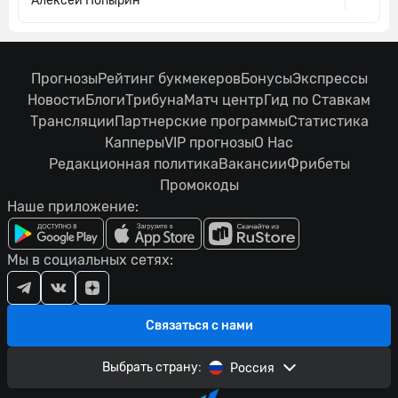
Алексей Попырин
Прогнозы
Рейтинг букмекеров
Бонусы
Экспрессы
Новости
Блоги
Трибуна
Матч центр
Гид по Ставкам
Трансляции
Партнерские программы
Статистика
Капперы
VIP прогнозы
О Нас
Редакционная политика
Вакансии
Фрибеты
Промокоды
Наше приложение:
Мы в социальных сетях:
Связаться с нами
Выбрать страну:
Россия