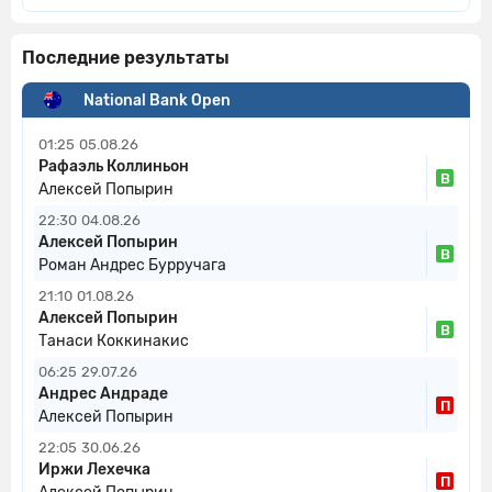
Последние результаты
National Bank Open
01:25
05.08.26
Рафаэль Коллиньон
В
Алексей Попырин
22:30
04.08.26
Алексей Попырин
В
Роман Андрес Бурручага
21:10
01.08.26
Алексей Попырин
В
Танаси Коккинакис
06:25
29.07.26
Андрес Андраде
П
Алексей Попырин
22:05
30.06.26
Иржи Лехечка
П