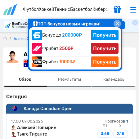
Футбол
Хоккей
Теннис
Баскетбол
Киберспорт
ТОП бонусов новым игрокам!
ВсеПроСпорт
Скачать
В приложении удобнее
Получить
Бонус до
200000₽
Алексей Попырин
Получить
Фрибет
2500₽
Алексей Попырин
Получить
Фрибет
10000₽
Австралия
Обзор
Результаты
Календарь
Сегодня
Канада Canadian Open
17:00
07.08.2026
Прогнозов
1
П1
X
Алексей Попырин
Тьяго Тиранте
3.68
2.18