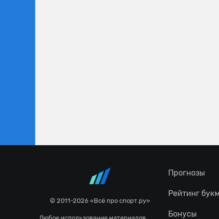
Прогнозы
Рейтинг бук
© 2011-2026 «Всё про спорт.ру»
Бонусы
Любое использование материалов