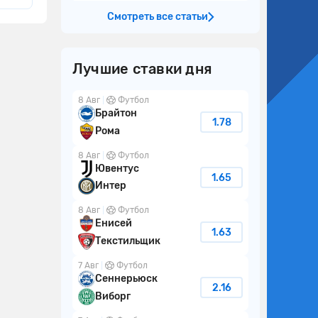
Смотреть все статьи
Лучшие ставки дня
8 Авг
Футбол
Брайтон
1.78
Рома
8 Авг
Футбол
Ювентус
1.65
Интер
8 Авг
Футбол
Енисей
1.63
Текстильщик
7 Авг
Футбол
Сеннерьюск
2.16
Виборг