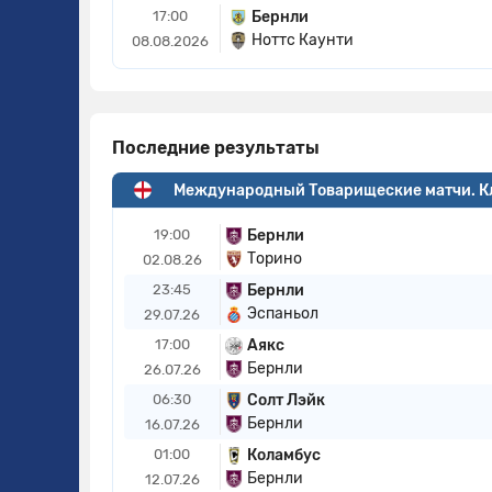
17:00
Бернли
Ноттс Каунти
08.08.2026
Последние результаты
Международный Товарищеские матчи. К
19:00
Бернли
Торино
02.08.26
23:45
Бернли
Эспаньол
29.07.26
17:00
Аякс
Бернли
26.07.26
06:30
Солт Лэйк
Бернли
16.07.26
01:00
Коламбус
Бернли
12.07.26