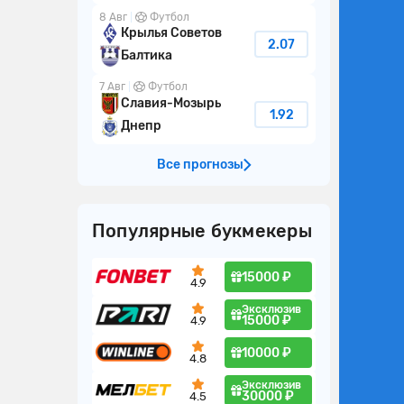
8 Авг
Футбол
Крылья Советов
2.07
Балтика
7 Авг
Футбол
Славия-Мозырь
1.92
Днепр
Все прогнозы
Популярные букмекеры
15000 ₽
4.9
Эксклюзив
15000 ₽
4.9
10000 ₽
4.8
Эксклюзив
30000 ₽
4.5