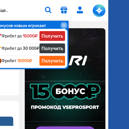
Еще…
онусов новым игрокам!
Получить
Фрибет до
15000₽
Получить
Фрибет до
30 000₽
Получить
Фрибет
10000₽