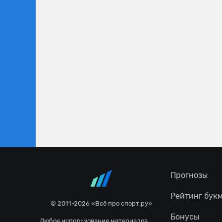
Прогнозы
Рейтинг бук
© 2011-2026 «Всё про спорт.ру»
Бонусы
Любое использование материалов