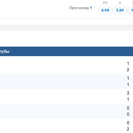
П1
X
Прогнозов
1
4.98
3.89
1
лубы
1
2
1
1
3
1
0
0
0
2