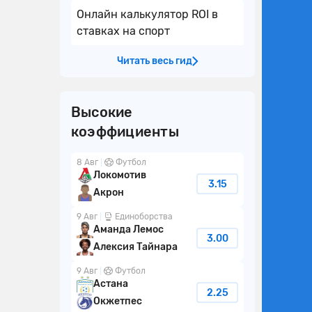
Онлайн калькулятор ROI в
ставках на спорт
Читать весь гид
Высокие
коэффициенты
8 Авг
Футбол
Локомотив
3.15
Акрон
9 Авг
Единоборства
Аманда Лемос
3.00
Алексия Тайнара
9 Авг
Футбол
Астана
2.25
Окжетпес