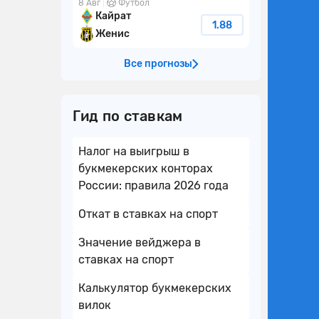
8 Авг
Футбол
Кайрат
1.88
Женис
Все прогнозы
Гид по ставкам
Налог на выигрыш в
букмекерских конторах
России: правила 2026 года
Откат в ставках на спорт
Значение вейджера в
ставках на спорт
Калькулятор букмекерских
вилок