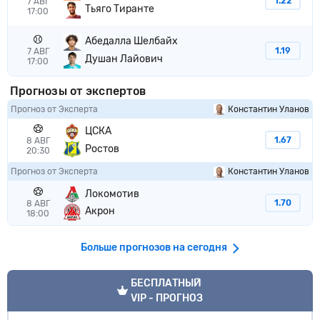
1.22
7 АВГ
Тьяго Тиранте
17:00
Абедалла Шелбайх
1.19
7 АВГ
Душан Лайович
17:00
Прогнозы от экспертов
Прогноз от Эксперта
Константин Уланов
ЦСКА
1.67
8 АВГ
Ростов
20:30
Прогноз от Эксперта
Константин Уланов
Локомотив
1.70
8 АВГ
Акрон
18:00
Больше прогнозов на сегодня
VIP прогноз
БЕСПЛАТНЫЙ
VIP - ПРОГНОЗ