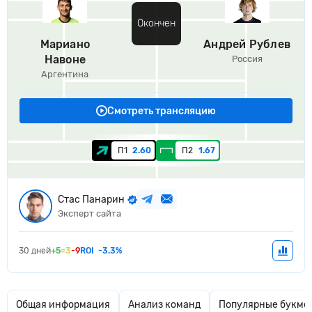
Окончен
Мариано
Андрей Рублев
Навоне
Россия
Аргентина
Смотреть трансляцию
П1
2.60
П2
1.67
Стас Панарин
Эксперт сайта
30 дней
+5
=3
-9
ROI
-3.3%
Общая информация
Анализ команд
Популярные букме