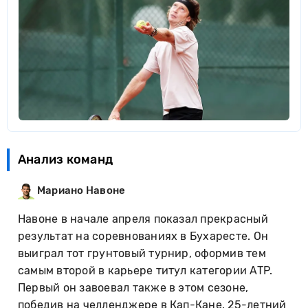
Анализ команд
Мариано Навоне
Навоне в начале апреля показал прекрасный
результат на соревнованиях в Бухаресте. Он
выиграл тот грунтовый турнир, оформив тем
самым второй в карьере титул категории ATP.
Первый он завоевал также в этом сезоне,
победив на челленджере в Кап-Кане. 25-летний