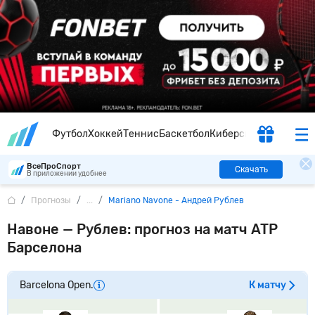
Футбол
Хоккей
Теннис
Баскетбол
Киберспорт
ВсеПроСпорт
Скачать
В приложении удобнее
Прогнозы
...
Mariano Navone - Андрей Рублев
Навоне — Рублев: прогноз на матч ATP
Барселона
Barcelona Open.
К матчу