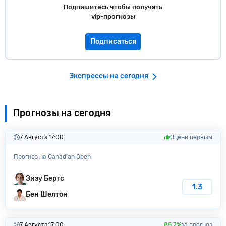
Подпишитесь чтобы получать
vip-прогнозы
Подписаться
Экспрессы на сегодня
Прогнозы на сегодня
7 Августа
17:00
Оцени первым
Прогноз на Canadian Open
Зизу Бергс
1.3
Бен Шелтон
7 Августа
17:00
85.7%
за прогноз