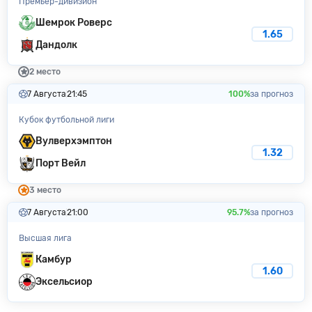
Премьер-дивизион
Шемрок Роверс
1.65
Дандолк
2 место
7 Августа
21:45
100%
за прогноз
Кубок футбольной лиги
Вулверхэмптон
1.32
Порт Вейл
3 место
7 Августа
21:00
95.7%
за прогноз
Высшая лига
Камбур
1.60
Эксельсиор