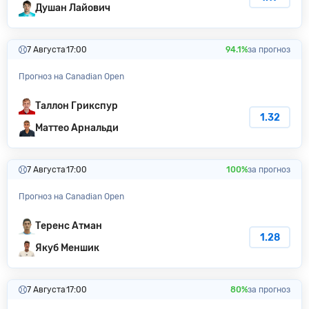
Душан Лайович
7 Августа
17:00
94.1%
за прогноз
Прогноз на Canadian Open
Таллон Грикспур
1.32
Маттео Арнальди
7 Августа
17:00
100%
за прогноз
Прогноз на Canadian Open
Теренс Атман
1.28
Якуб Меншик
7 Августа
17:00
80%
за прогноз