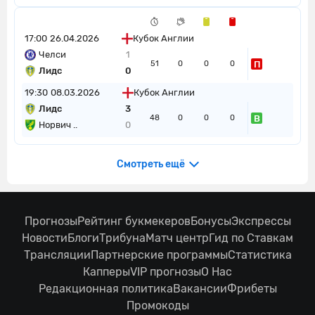
17:00
26.04.2026
Кубок Англии
Челси
1
П
51
0
0
0
Лидс
0
19:30
08.03.2026
Кубок Англии
Лидс
3
В
48
0
0
0
Норвич ..
0
Смотреть ещё
Прогнозы
Рейтинг букмекеров
Бонусы
Экспрессы
Новости
Блоги
Трибуна
Матч центр
Гид по Ставкам
Трансляции
Партнерские программы
Статистика
Капперы
VIP прогнозы
О Нас
Редакционная политика
Вакансии
Фрибеты
Промокоды