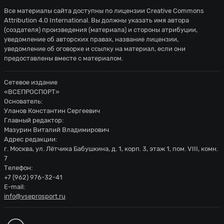
Все материалы сайта доступны по лицензии
Creative Commons
Attribution 4.0 International
. Вы должны указать имя автора
(создателя) произведения (материала) и стороны атрибуции,
уведомление об авторских правах, название лицензии,
уведомление об оговорке и ссылку на материал, если они
предоставлены вместе с материалом.
Сетевое издание
«ВСЕПРОСПОРТ»
Основатель:
Уланов Константин Сергеевич
Главный редактор:
Мазурин Виталий Владимирович
Адрес редакции:
г. Москва, ул. Лётчика Бабушкина, д. 1, корп. 3, этаж 1, пом. VIII, комн.
7
Телефон:
+7 (962) 976-32-41
E-mail:
info@vseprosport.ru