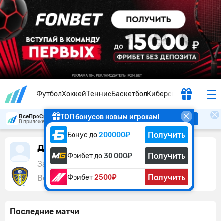
Футбол
Хоккей
Теннис
Баскетбол
Киберспорт
ТОП бонусов новым игрокам!
ВсеПроСпорт
Скачать
В приложении удобнее
Получить
Бонус до
200000₽
Джеймс Джастин
Получить
Фрибет до
30 000₽
Защитник:
Лидс
Получить
Возраст:
Фрибет
27 (11.07.1999)
2500₽
Последние матчи