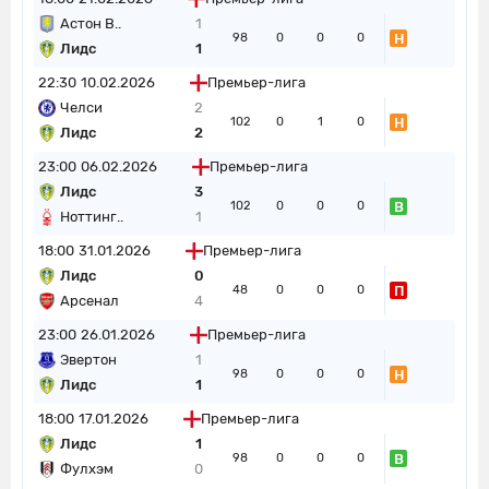
Астон В..
1
Н
98
0
0
0
Лидс
1
22:30
10.02.2026
Премьер-лига
Челси
2
Н
102
0
1
0
Лидс
2
23:00
06.02.2026
Премьер-лига
Лидс
3
В
102
0
0
0
Ноттинг..
1
18:00
31.01.2026
Премьер-лига
Лидс
0
П
48
0
0
0
Арсенал
4
23:00
26.01.2026
Премьер-лига
Эвертон
1
Н
98
0
0
0
Лидс
1
18:00
17.01.2026
Премьер-лига
Лидс
1
В
98
0
0
0
Фулхэм
0