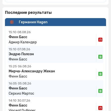
Последние результаты
Германия Hagen
15:10
08.08.26
Финн Басс
П
Адмир Календер
15:10
07.08.26
Эндрю Полсон
В
Финн Басс
15:25
06.08.26
Мирча-Александру Жекан
В
Финн Басс
16:05
05.08.26
Финн Басс
В
Серхио Мартос
14:10
30.07.26
Финн Басс
П
Vincent Dullinger