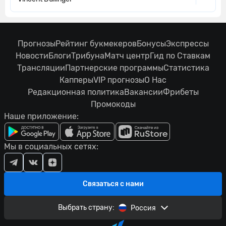
Прогнозы
Рейтинг букмекеров
Бонусы
Экспрессы
Новости
Блоги
Трибуна
Матч центр
Гид по Ставкам
Трансляции
Партнерские программы
Статистика
Капперы
VIP прогнозы
О Нас
Редакционная политика
Вакансии
Фрибеты
Промокоды
Наше приложение:
Мы в социальных сетях:
Связаться с нами
Выбрать страну:
Россия