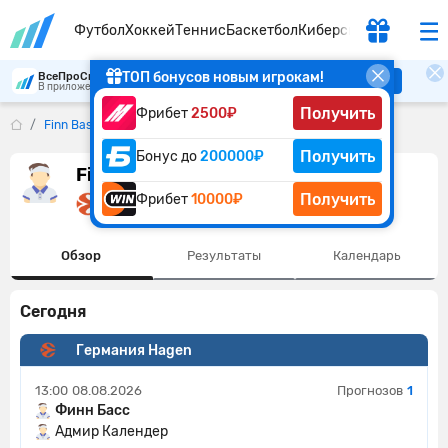
Футбол
Хоккей
Теннис
Баскетбол
Киберспорт
ТОП бонусов новым игрокам!
ВсеПроСпорт
Скачать
В приложении удобнее
Получить
Фрибет
2500₽
Finn Bass
Получить
Бонус до
200000₽
Finn Bass
Получить
Фрибет
10000₽
Великобритания
Обзор
Результаты
Календарь
Сегодня
Германия Hagen
13:00
08.08.2026
Прогнозов
1
Финн Басс
Адмир Календер