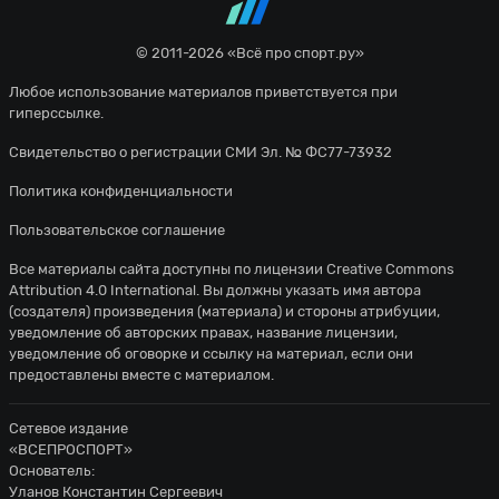
© 2011-2026 «Всё про спорт.ру»
Любое использование материалов приветствуется при
гиперссылке.
Свидетельство о регистрации СМИ Эл. № ФС77-73932
Политика конфиденциальности
Пользовательское соглашение
Все материалы сайта доступны по лицензии
Creative Commons
Attribution 4.0 International
. Вы должны указать имя автора
(создателя) произведения (материала) и стороны атрибуции,
уведомление об авторских правах, название лицензии,
уведомление об оговорке и ссылку на материал, если они
предоставлены вместе с материалом.
Сетевое издание
«ВСЕПРОСПОРТ»
Основатель:
Уланов Константин Сергеевич