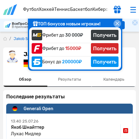
Футбол
Хоккей
Теннис
Баскетбол
Киберспорт
ТОП бонусов новым игрокам!
ВсеПроСпорт
Скачать
В приложении удобнее
Получить
Фрибет до
30 000₽
Jakob Schnaitter
Получить
Фрибет до
15000₽
Jakob Schnaitter
Получить
Бонус до
200000₽
Германия
Обзор
Результаты
Календарь
Последние результаты
Generali Open
13:40
25.07.26
Якоб Шнайттер
П
Лукас Мидлер