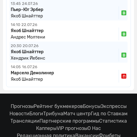
13:45
24.07.26
Пьер-Юг Эрбер
В
Якоб Шнайттер
14:10
22.07.26
Якоб Шнайттер
В
Андрес Молтени
20:30
20.07.26
Якоб Шнайттер
В
Хендрик Йебенс
14:05
16.07.26
Марсело Демолинер
П
Якоб Шнайттер
Прогнозы
Рейтинг букмекеров
Бонусы
Экспрессы
Новости
Блоги
Трибуна
Матч центр
Гид по Ставкам
Трансляции
Партнерские программы
Статистика
Капперы
VIP прогнозы
О Нас
Редакционная политика
Вакансии
Фрибеты